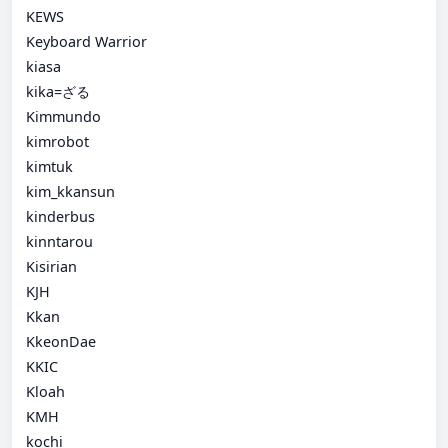
KEWS
Keyboard Warrior
kiasa
kika=ざる
Kimmundo
kimrobot
kimtuk
kim_kkansun
kinderbus
kinntarou
Kisirian
KJH
Kkan
KkeonDae
KKIC
Kloah
KMH
kochi