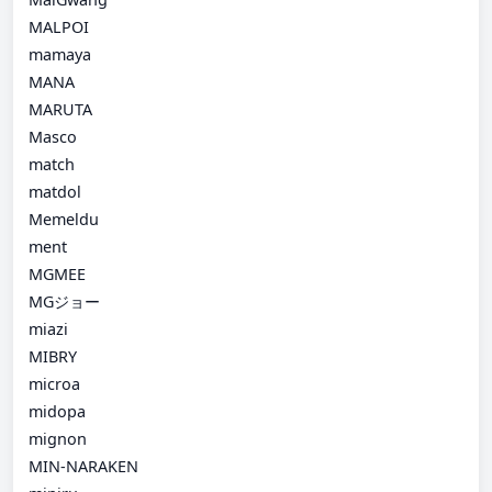
MALPOI
mamaya
MANA
MARUTA
Masco
match
matdol
Memeldu
ment
MGMEE
MGジョー
miazi
MIBRY
microa
midopa
mignon
MIN-NARAKEN