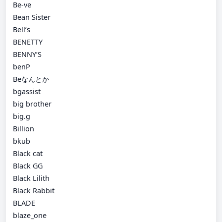
Be-ve
Bean Sister
Bell’s
BENETTY
BENNY’S
benP
Beなんとか
bgassist
big brother
big.g
Billion
bkub
Black cat
Black GG
Black Lilith
Black Rabbit
BLADE
blaze_one