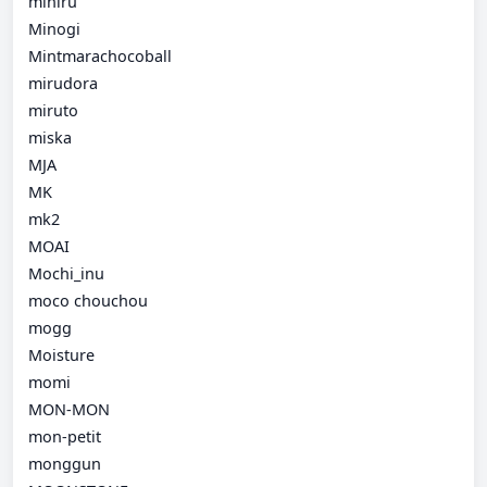
miniru
Minogi
Mintmarachocoball
mirudora
miruto
miska
MJA
MK
mk2
MOAI
Mochi_inu
moco chouchou
mogg
Moisture
momi
MON-MON
mon-petit
monggun