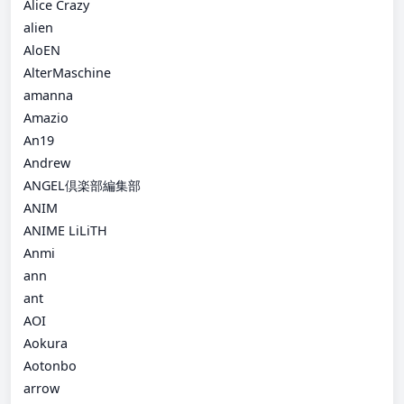
Alice Crazy
alien
AloEN
AlterMaschine
amanna
Amazio
An19
Andrew
ANGEL倶楽部編集部
ANIM
ANIME LiLiTH
Anmi
ann
ant
AOI
Aokura
Aotonbo
arrow