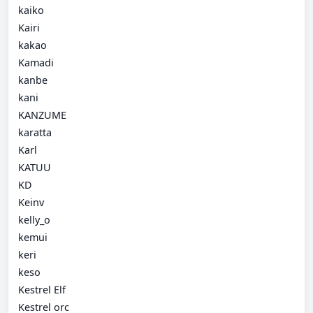
kaiko
Kairi
kakao
Kamadi
kanbe
kani
KANZUME
karatta
Karl
KATUU
KD
Keinv
kelly_o
kemui
keri
keso
Kestrel Elf
Kestrel orc