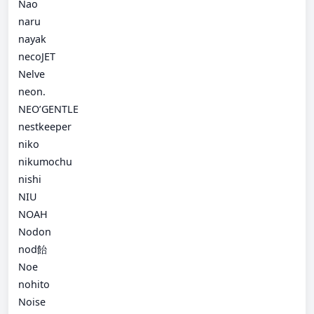
Nao
naru
nayak
necoJET
Nelve
neon.
NEO’GENTLE
nestkeeper
niko
nikumochu
nishi
NIU
NOAH
Nodon
nod飴
Noe
nohito
Noise