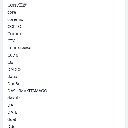
CONV工房
core
coremix
CORTO
Croriin
CTY
Culturewave
Cuvie
C級
DAIGO
dana
DanBi
DASHIMAKITAMAGO
dasui*
DAT
DATE
ddat
Ddc