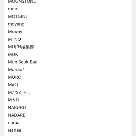
MOONSTONE
moot
MOTGINI
moyang
Mr.way
MTNO
MUJIN編集部
MUK
Mun Seok Bae
Munau1
MURO
Mx2J
MだSたろう
M＆U
NABURU
NADARE
nama
Nanae