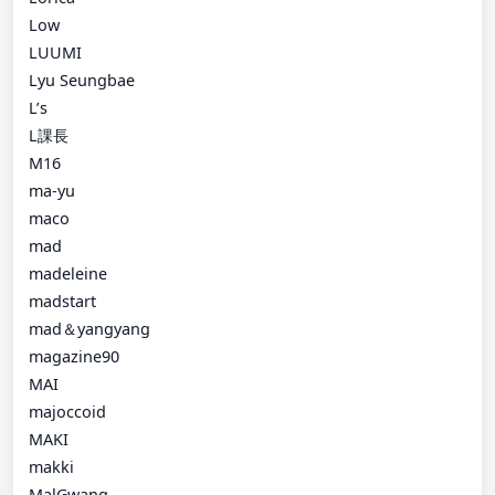
Low
LUUMI
Lyu Seungbae
L’s
L課長
M16
ma-yu
maco
mad
madeleine
madstart
mad＆yangyang
magazine90
MAI
majoccoid
MAKI
makki
MalGwang