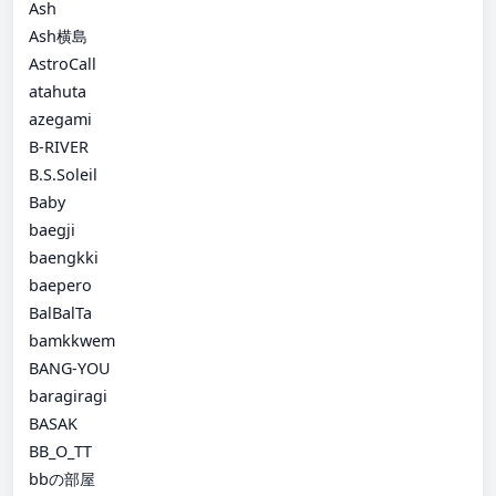
Ash
Ash横島
AstroCall
atahuta
azegami
B-RIVER
B.S.Soleil
Baby
baegji
baengkki
baepero
BalBalTa
bamkkwem
BANG-YOU
baragiragi
BASAK
BB_O_TT
bbの部屋