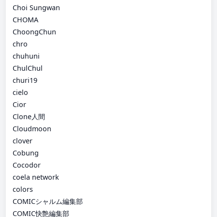
Choi Sungwan
CHOMA
ChoongChun
chro
chuhuni
ChulChul
churi19
cielo
Cior
Clone人間
Cloudmoon
clover
Cobung
Cocodor
coela network
colors
COMICシャルム編集部
COMIC快艶編集部