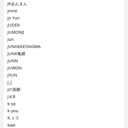
JKあんまん
Jnine
Jo Yun
JUDER
JUMONJI
Jun
JUNGKKEONGMA
JUNK亀横
JUNN
JUWON
JYUN
J_J
Jの覚醒
J＆B
k-ya
k-you
K.トラ
kaei