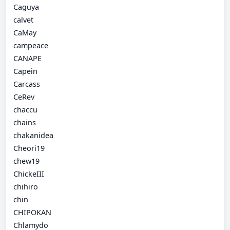
Caguya
calvet
CaMay
campeace
CANAPE
Capein
Carcass
CeRev
chaccu
chains
chakanidea
Cheori19
chew19
ChickeIII
chihiro
chin
CHIPOKAN
Chlamydo