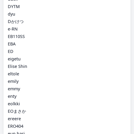
DYTM
dyu
Dかけつ
e-RN
EB110SS
EBA
ED
eigetu
Elise Shin
eltole
emily
emmy
enty
eolkki
EOまさか
ereere
ERO404
eun bari