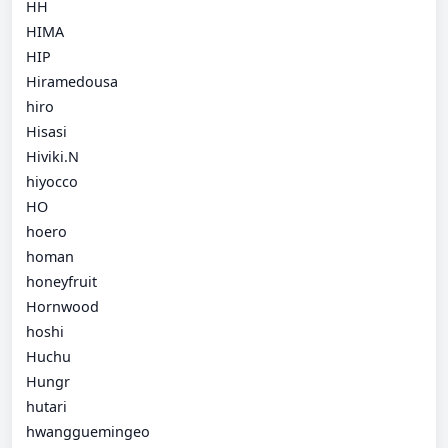
HH
HIMA
HIP
Hiramedousa
hiro
Hisasi
Hiviki.N
hiyocco
HO
hoero
homan
honeyfruit
Hornwood
hoshi
Huchu
Hungr
hutari
hwangguemingeo