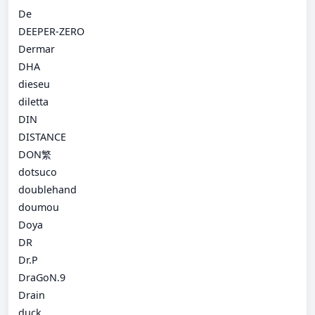
De
DEEPER-ZERO
Dermar
DHA
dieseu
diletta
DIN
DISTANCE
DON繁
dotsuco
doublehand
doumou
Doya
DR
Dr.P
DraGoN.9
Drain
duck