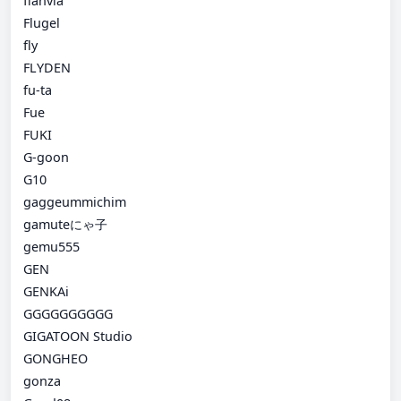
flanvia
Flugel
fly
FLYDEN
fu-ta
Fue
FUKI
G-goon
G10
gaggeummichim
gamuteにゃ子
gemu555
GEN
GENKAi
GGGGGGGGGG
GIGATOON Studio
GONGHEO
gonza