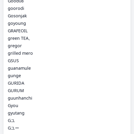
Good08
goorodi
Gosonjak
goyoung
GRAFEOIL
green TEA。
gregor
grilled mero
GSUS
guanamule
gunge
GURIDA
GURUM
guunhanchi
Gyou
gyutang
Gユ
Gユー