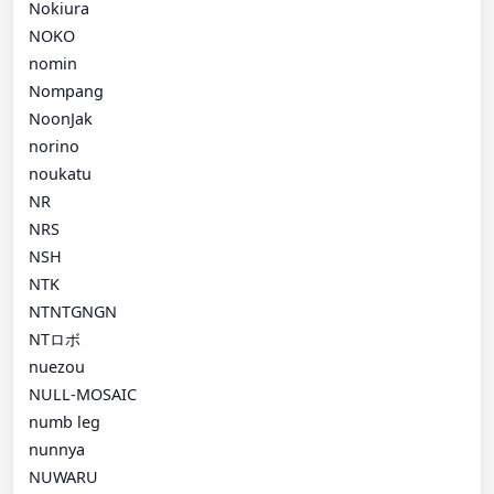
Nokiura
NOKO
nomin
Nompang
NoonJak
norino
noukatu
NR
NRS
NSH
NTK
NTNTGNGN
NTロボ
nuezou
NULL-MOSAIC
numb leg
nunnya
NUWARU