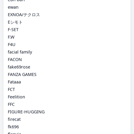
ewan
EXNOA/テクロス
Eシモト
F-SET
F.W
F4U
facial family
FACON
fake69rose
FANZA GAMES
Fataaa
FCT
Feelition
FFC
FIGURE-HUGGING
firecat
fk696