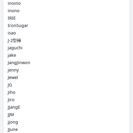
inoino
inono
IRIE
IronSugar
isao
J-2型極
jaguchi
jake
JangJinwon
jenny
Jewel
JG
Jiho
Jiro
JJangE
JJM
jjong
JJune