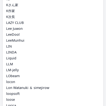
Kさん家
K作家
K次長
LAZY CLUB
Lee Juwon
LeeDool
LeeMunhui
LIN
LINDA
Liquid
LLM
LM-jelly
LObeam
locon
Lon Watanuki ＆ simejirow
loopsoft
loose
Lorica