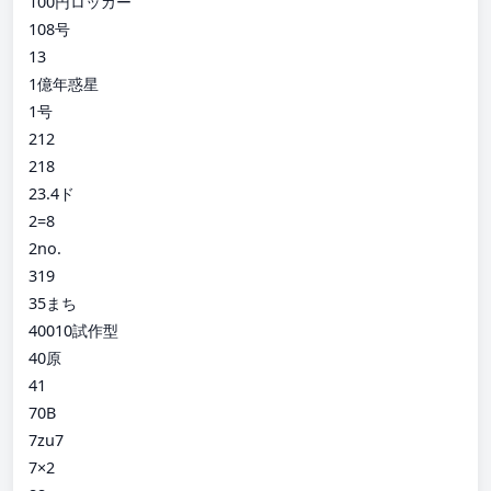
100円ロッカー
108号
13
1億年惑星
1号
212
218
23.4ド
2=8
2no.
319
35まち
40010試作型
40原
41
70B
7zu7
7×2