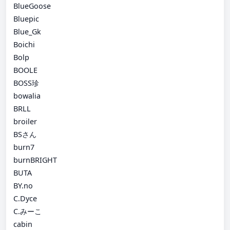
BlueGoose
Bluepic
Blue_Gk
Boichi
Bolp
BOOLE
BOSS珍
bowalia
BRLL
broiler
BSさん
burn7
burnBRIGHT
BUTA
BY.no
C.Dyce
C.みーこ
cabin