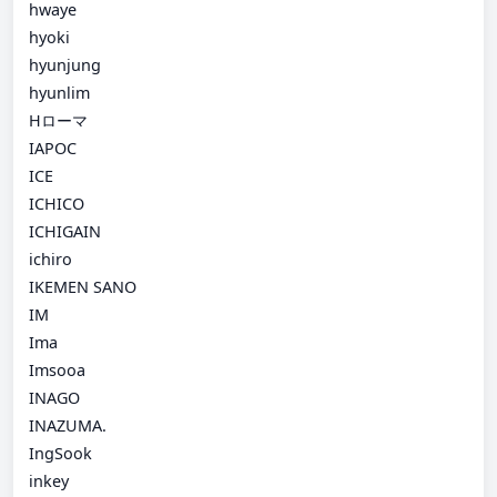
hwaye
hyoki
hyunjung
hyunlim
Hローマ
IAPOC
ICE
ICHICO
ICHIGAIN
ichiro
IKEMEN SANO
IM
Ima
Imsooa
INAGO
INAZUMA.
IngSook
inkey