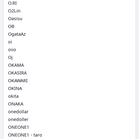
O.RI
O2Lin
Oasisu
OB
OgataAz
oi
oiio
Oj
OKAMA
OKASIRA
OKAWARI
OKINA
okita
ONAKA
onedollar
onedoller
ONEONE1
ONEONE1・taro