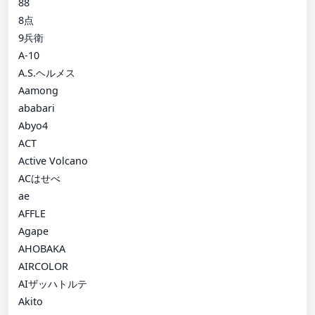
88
8点
9兵衛
A-10
A.S.ヘルメス
Aamong
ababari
Abyo4
ACT
Active Volcano
ACはせべ
ae
AFFLE
Agape
AHOBAKA
AIRCOLOR
AIザッハトルテ
Akito