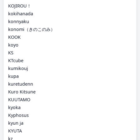
KOJIROU！
kokihanada
konnyaku
konomi（きのこのみ）
KOOK
koyo
KS
KTcube
kumikouj
kupa
kuretudenn
Kuro Kitsune
KUUTAMO
kyoka
Kyphosus
kyun ja
KYUTA
kz