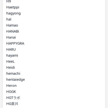
H9
Haetppi
hagyong
hal
Hamao
HANABi
Hanai
HAPPYGRA
HARU
hayami
HeeL
Heidi
hemachi
hentaiedge
Heron
HGGK
HGTラボ
HG茶川