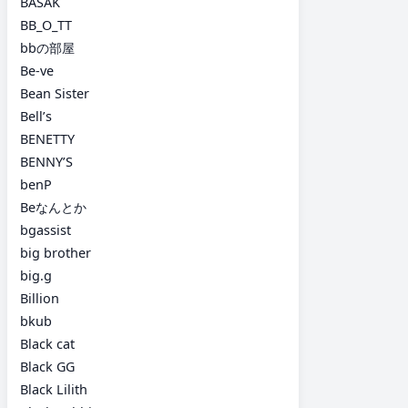
BASAK
BB_O_TT
bbの部屋
Be-ve
Bean Sister
Bell’s
BENETTY
BENNY’S
benP
Beなんとか
bgassist
big brother
big.g
Billion
bkub
Black cat
Black GG
Black Lilith