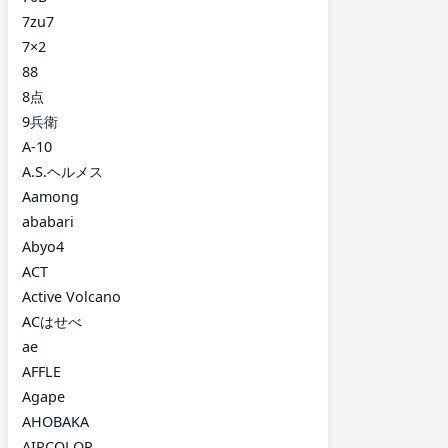
7zu7
7×2
88
8点
9兵衛
A-10
A.S.ヘルメス
Aamong
ababari
Abyo4
ACT
Active Volcano
ACはせべ
ae
AFFLE
Agape
AHOBAKA
AIRCOLOR