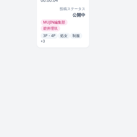
00:00:04
投稿ステータス
公開中
MUJIN編集部
碧井理玖
3P・4P
処女
制服
+3