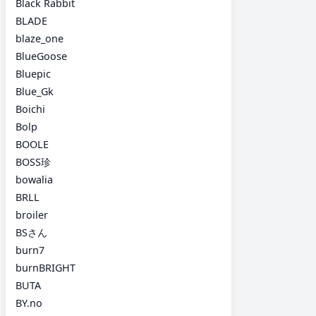
Black Rabbit
BLADE
blaze_one
BlueGoose
Bluepic
Blue_Gk
Boichi
Bolp
BOOLE
BOSS珍
bowalia
BRLL
broiler
BSさん
burn7
burnBRIGHT
BUTA
BY.no