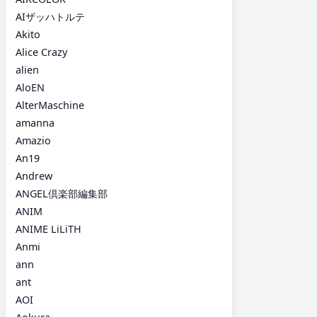
AIザッハトルテ
Akito
Alice Crazy
alien
AloEN
AlterMaschine
amanna
Amazio
An19
Andrew
ANGEL倶楽部編集部
ANIM
ANIME LiLiTH
Anmi
ann
ant
AOI