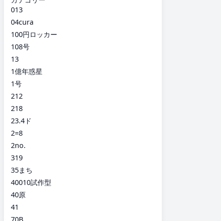
013
04cura
100円ロッカー
108号
13
1億年惑星
1号
212
218
23.4ド
2=8
2no.
319
35まち
40010試作型
40原
41
70B