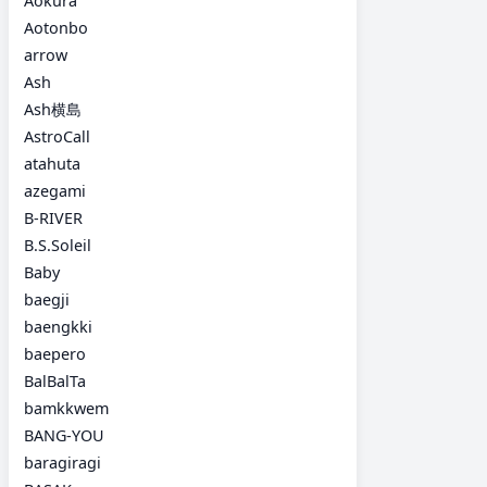
Aokura
Aotonbo
arrow
Ash
Ash横島
AstroCall
atahuta
azegami
B-RIVER
B.S.Soleil
Baby
baegji
baengkki
baepero
BalBalTa
bamkkwem
BANG-YOU
baragiragi