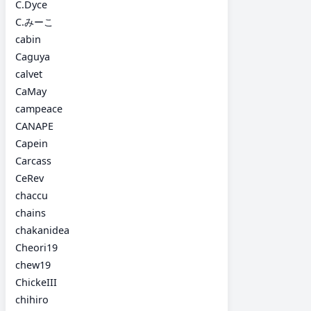
C.Dyce
C.みーこ
cabin
Caguya
calvet
CaMay
campeace
CANAPE
Capein
Carcass
CeRev
chaccu
chains
chakanidea
Cheori19
chew19
ChickeIII
chihiro