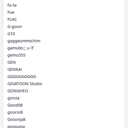
fu-ta
Fue
FUKI
G-goon
G10
gaggeummichim
gamuteにゃ子
gemu555
GEN
GENKAi
GGGGGGGGGG
GIGATOON Studio
GONGHEO
gonza
Good08
goorodi
Gosonjak
goyoung