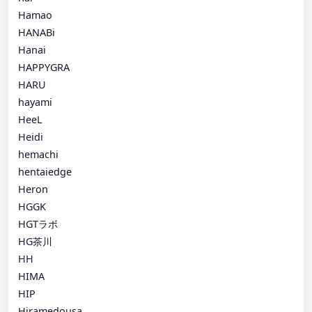
Hamao
HANABi
Hanai
HAPPYGRA
HARU
hayami
HeeL
Heidi
hemachi
hentaiedge
Heron
HGGK
HGTラボ
HG茶川
HH
HIMA
HIP
Hiramedousa