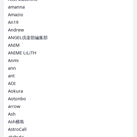
amanna
Amazio
An19
Andrew
ANGEL倶楽部編集部
ANIM
ANIME LiLiTH
Anmi
ann
ant
AOI
Aokura
Aotonbo
arrow
Ash
Ash横島
AstroCall
atahuta