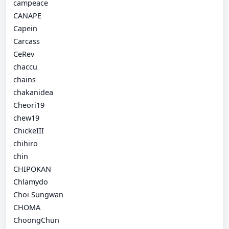
campeace
CANAPE
Capein
Carcass
CeRev
chaccu
chains
chakanidea
Cheori19
chew19
ChickeIII
chihiro
chin
CHIPOKAN
Chlamydo
Choi Sungwan
CHOMA
ChoongChun