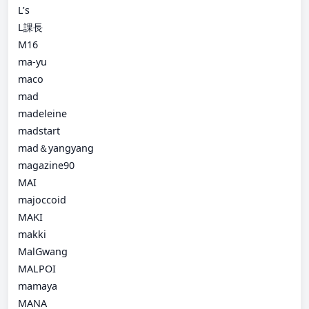
L’s
L課長
M16
ma-yu
maco
mad
madeleine
madstart
mad＆yangyang
magazine90
MAI
majoccoid
MAKI
makki
MalGwang
MALPOI
mamaya
MANA