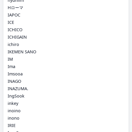
hyunlim
Hローマ
IAPOC
ICE
ICHICO
ICHIGAIN
ichiro
IKEMEN SANO
IM
Ima
Imsooa
INAGO
INAZUMA.
IngSook
inkey
inoino
inono
IRIE