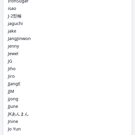
IronSugar
isao
J-2型極
jaguchi
jake
JangJinwon
jenny
Jewel
JG
Jiho
Jiro
JJangE
JJM
jjong
JJune
JKあんまん
Jnine
Jo Yun