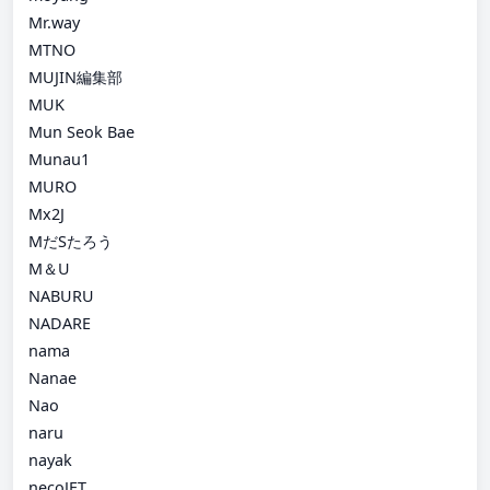
Mr.way
MTNO
MUJIN編集部
MUK
Mun Seok Bae
Munau1
MURO
Mx2J
MだSたろう
M＆U
NABURU
NADARE
nama
Nanae
Nao
naru
nayak
necoJET