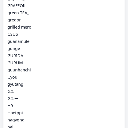
GRAFEOIL
green TEA。
gregor
grilled mero
GSUS
guanamule
gunge
GURIDA
GURUM
guunhanchi
Gyou
gyutang
Gユ
Gユー
H9
Haetppi
hagyong
hal