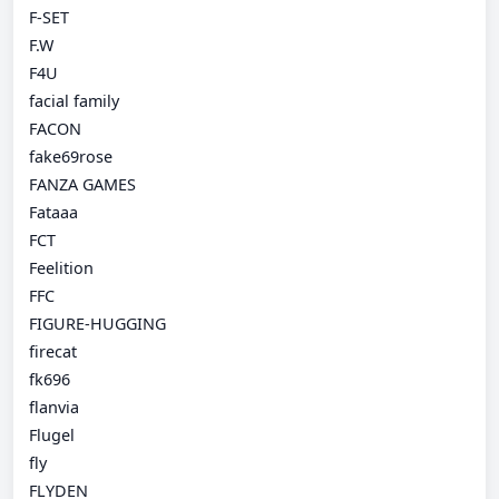
F-SET
F.W
F4U
facial family
FACON
fake69rose
FANZA GAMES
Fataaa
FCT
Feelition
FFC
FIGURE-HUGGING
firecat
fk696
flanvia
Flugel
fly
FLYDEN