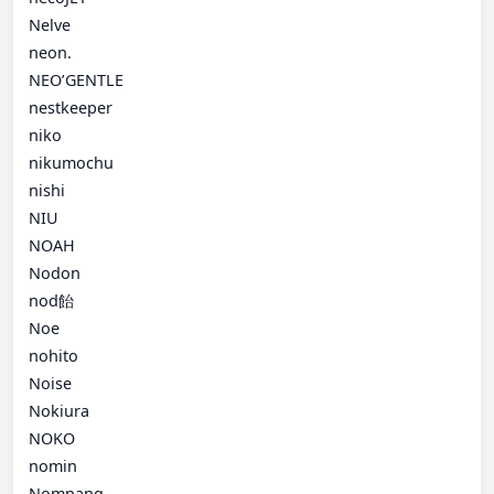
Nelve
neon.
NEO’GENTLE
nestkeeper
niko
nikumochu
nishi
NIU
NOAH
Nodon
nod飴
Noe
nohito
Noise
Nokiura
NOKO
nomin
Nompang