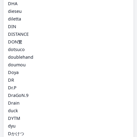
DHA
dieseu
diletta
DIN
DISTANCE
DON繁
dotsuco
doublehand
doumou
Doya
DR
Dr.P
DraGoN.9
Drain
duck
DYTM
dyu
Dかけつ