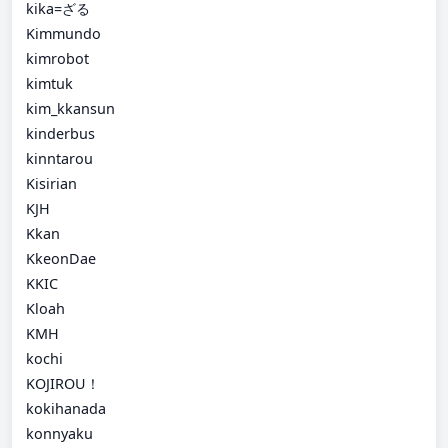
kika=ざる
Kimmundo
kimrobot
kimtuk
kim_kkansun
kinderbus
kinntarou
Kisirian
KJH
Kkan
KkeonDae
KKIC
Kloah
KMH
kochi
KOJIROU！
kokihanada
konnyaku