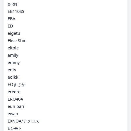
e-RN
EB110SS
EBA
ED
eigetu
Elise Shin
eltole
emily
emmy
enty
eolkki
EOまさか
ereere
ERO404
eun bari
ewan
EXNOA/テクロス
Eシモト