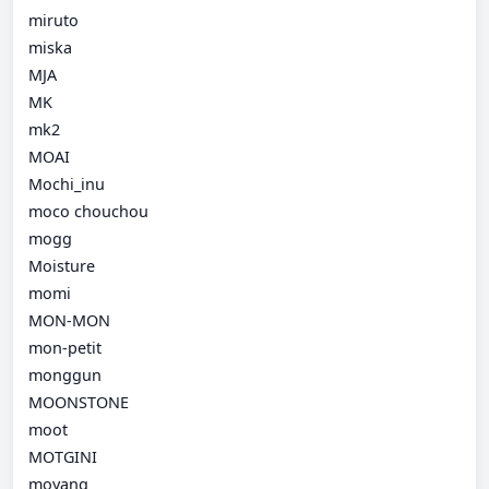
miruto
miska
MJA
MK
mk2
MOAI
Mochi_inu
moco chouchou
mogg
Moisture
momi
MON-MON
mon-petit
monggun
MOONSTONE
moot
MOTGINI
moyang