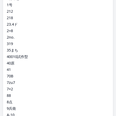
1号
212
218
23.4ド
2=8
2no.
319
35まち
40010試作型
40原
41
70B
7zu7
7×2
88
8点
9兵衛
A-10