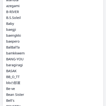
azegami
B-RIVER
B.S.Soleil
Baby
baegji
baengkki
baepero
BalBalTa
bamkkwem
BANG-YOU
baragiragi
BASAK
BB_O_TT
bbの部屋
Be-ve
Bean Sister
Bell’s