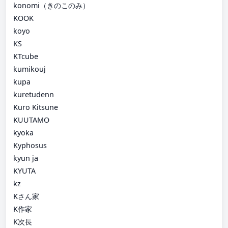
konomi（きのこのみ）
KOOK
koyo
KS
KTcube
kumikouj
kupa
kuretudenn
Kuro Kitsune
KUUTAMO
kyoka
Kyphosus
kyun ja
KYUTA
kz
Kさん家
K作家
K次長