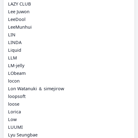
LAZY CLUB
Lee Juwon
LeeDool
LeeMunhui
LIN
LINDA
Liquid
LLM
LM-jelly
LObeam
locon
Lon Watanuki ＆ simejirow
loopsoft
loose
Lorica
Low
LUUMI
Lyu Seungbae