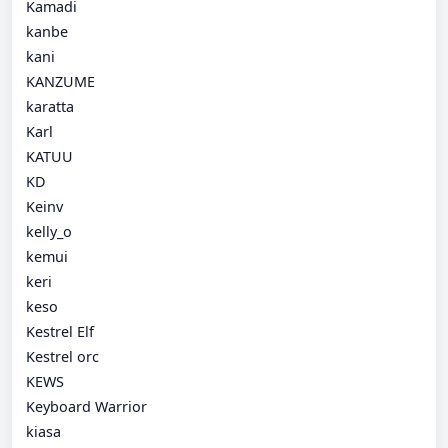
Kamadi
kanbe
kani
KANZUME
karatta
Karl
KATUU
KD
Keinv
kelly_o
kemui
keri
keso
Kestrel Elf
Kestrel orc
KEWS
Keyboard Warrior
kiasa