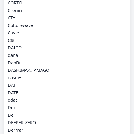
CORTO
Croriin
CTY
Culturewave
Cuvie
C級
DAIGO
dana
DanBi
DASHIMAKITAMAGO
dasui*
DAT
DATE
ddat
Ddc
De
DEEPER-ZERO
Dermar