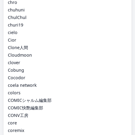
chro
chuhuni
ChulChul
churi19
cielo
Cior
Clone人間
Cloudmoon
clover
Cobung
Cocodor
coela network
colors
COMICシャルム編集部
COMIC快艶編集部
CONV工房
core
coremix