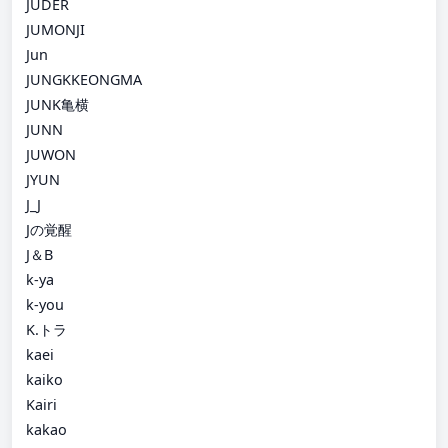
JUDER
JUMONJI
Jun
JUNGKKEONGMA
JUNK亀横
JUNN
JUWON
JYUN
J_J
Jの覚醒
J＆B
k-ya
k-you
K.トラ
kaei
kaiko
Kairi
kakao