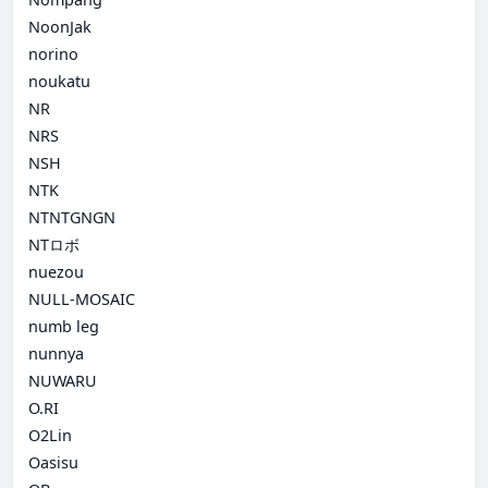
NoonJak
norino
noukatu
NR
NRS
NSH
NTK
NTNTGNGN
NTロボ
nuezou
NULL-MOSAIC
numb leg
nunnya
NUWARU
O.RI
O2Lin
Oasisu