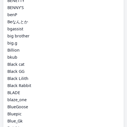
BENETTY
BENNY’S
benP
Beなんとか
bgassist
big brother
big.g
Billion
bkub
Black cat
Black GG
Black Lilith
Black Rabbit
BLADE
blaze_one
BlueGoose
Bluepic
Blue_Gk