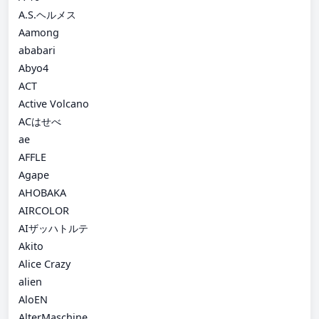
A.S.ヘルメス
Aamong
ababari
Abyo4
ACT
Active Volcano
ACはせべ
ae
AFFLE
Agape
AHOBAKA
AIRCOLOR
AIザッハトルテ
Akito
Alice Crazy
alien
AloEN
AlterMaschine