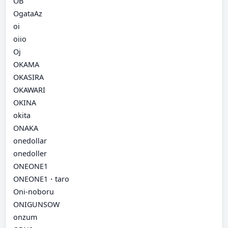
OB
OgataAz
oi
oiio
Oj
OKAMA
OKASIRA
OKAWARI
OKINA
okita
ONAKA
onedollar
onedoller
ONEONE1
ONEONE1・taro
Oni-noboru
ONIGUNSOW
onzum