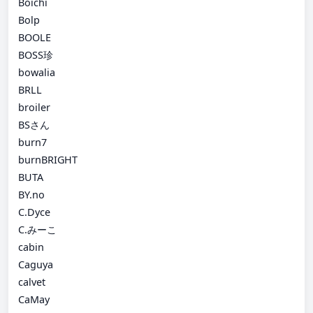
Boichi
Bolp
BOOLE
BOSS珍
bowalia
BRLL
broiler
BSさん
burn7
burnBRIGHT
BUTA
BY.no
C.Dyce
C.みーこ
cabin
Caguya
calvet
CaMay