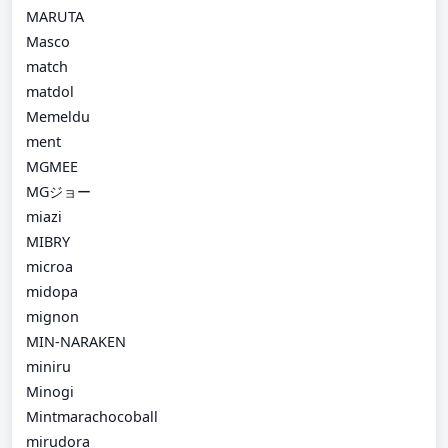
MARUTA
Masco
match
matdol
Memeldu
ment
MGMEE
MGジョー
miazi
MIBRY
microa
midopa
mignon
MIN-NARAKEN
miniru
Minogi
Mintmarachocoball
mirudora