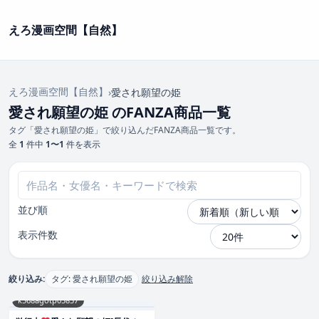
えろ漫画空間【自然】
えろ漫画空間【自然】
›
愛され願望の姫
愛され願望の姫 のFANZA商品一覧
タグ「愛され願望の姫」で絞り込んだFANZA商品一覧です。
全
1
件中
1〜1
件を表示
並び順
表示件数
絞り込み:
タグ: 愛され願望の姫
絞り込み解除
k568agotp05857