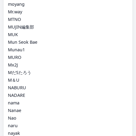
moyang
Mr.way
MTNO
MUJIN編集部
MUK
Mun Seok Bae
Munau1
MURO
Mx2J
MだSたろう
M＆U
NABURU
NADARE
nama
Nanae
Nao
naru
nayak