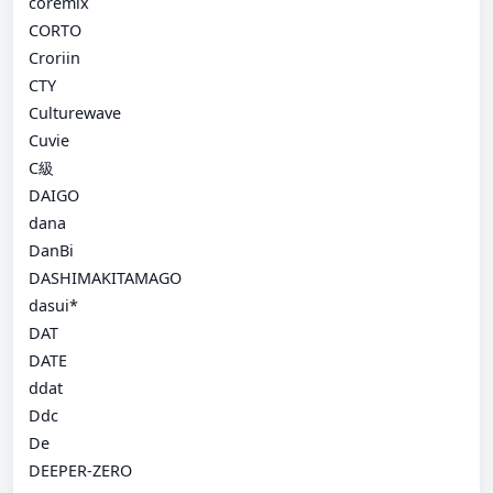
coremix
CORTO
Croriin
CTY
Culturewave
Cuvie
C級
DAIGO
dana
DanBi
DASHIMAKITAMAGO
dasui*
DAT
DATE
ddat
Ddc
De
DEEPER-ZERO