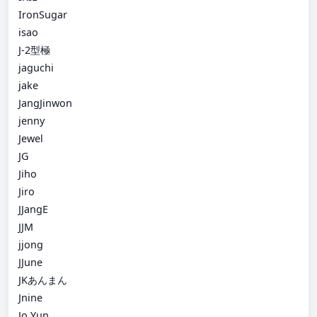
IronSugar
isao
J-2型極
jaguchi
jake
JangJinwon
jenny
Jewel
JG
Jiho
Jiro
JJangE
JJM
jjong
JJune
JKあんまん
Jnine
Jo Yun