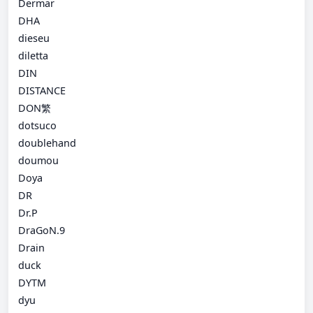
Dermar
DHA
dieseu
diletta
DIN
DISTANCE
DON繁
dotsuco
doublehand
doumou
Doya
DR
Dr.P
DraGoN.9
Drain
duck
DYTM
dyu