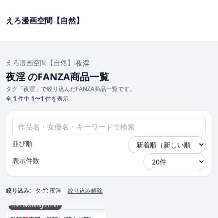
えろ漫画空間【自然】
えろ漫画空間【自然】
›
夜淫
夜淫 のFANZA商品一覧
タグ「夜淫」で絞り込んだFANZA商品一覧です。
全
1
件中
1〜1
件を表示
並び順
表示件数
絞り込み:
タグ: 夜淫
絞り込み解除
b915awnmg03230