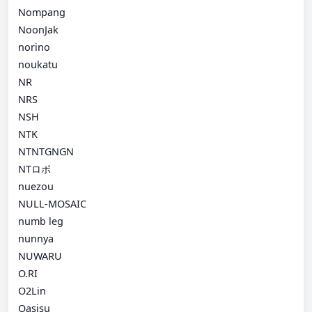
Nompang
NoonJak
norino
noukatu
NR
NRS
NSH
NTK
NTNTGNGN
NTロボ
nuezou
NULL-MOSAIC
numb leg
nunnya
NUWARU
O.RI
O2Lin
Oasisu