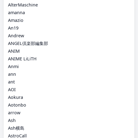
AlterMaschine
amanna
Amazio
An19
Andrew
ANGEL倶楽部編集部
ANIM
ANIME LiLiTH
Anmi
ann
ant
AOI
Aokura
Aotonbo
arrow
Ash
Ash横島
AstroCall