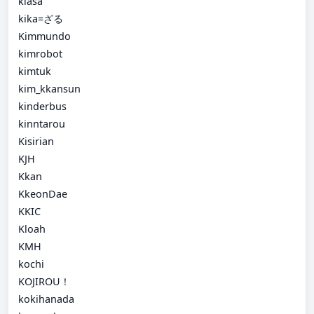
kiasa
kika=ざる
Kimmundo
kimrobot
kimtuk
kim_kkansun
kinderbus
kinntarou
Kisirian
KJH
Kkan
KkeonDae
KKIC
Kloah
KMH
kochi
KOJIROU！
kokihanada