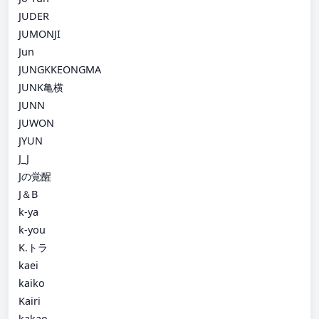
JUDER
JUMONJI
Jun
JUNGKKEONGMA
JUNK亀横
JUNN
JUWON
JYUN
J_J
Jの覚醒
J＆B
k-ya
k-you
K.トラ
kaei
kaiko
Kairi
kakao