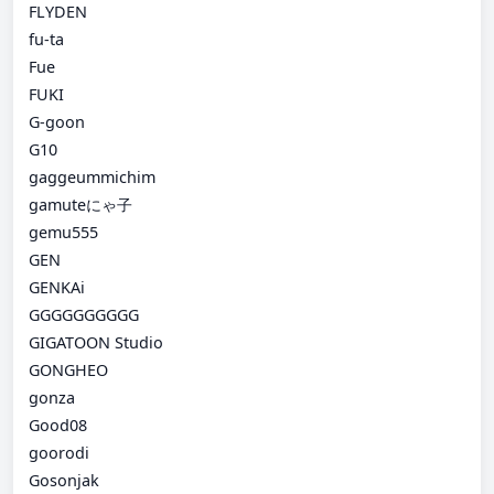
FLYDEN
fu-ta
Fue
FUKI
G-goon
G10
gaggeummichim
gamuteにゃ子
gemu555
GEN
GENKAi
GGGGGGGGGG
GIGATOON Studio
GONGHEO
gonza
Good08
goorodi
Gosonjak