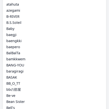
atahuta
azegami
B-RIVER
B.S.Soleil
Baby
baegji
baengkki
baepero
BalBalTa
bamkkwem
BANG-YOU
baragiragi
BASAK
BB_O_TT
bbの部屋
Be-ve
Bean Sister
Bell’s