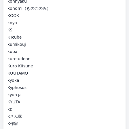
konnyaku
konomi（きのこのみ）
KOOK
koyo
KS
KTcube
kumikouj
kupa
kuretudenn
Kuro Kitsune
KUUTAMO
kyoka
Kyphosus
kyun ja
KYUTA
kz
Kさん家
K作家