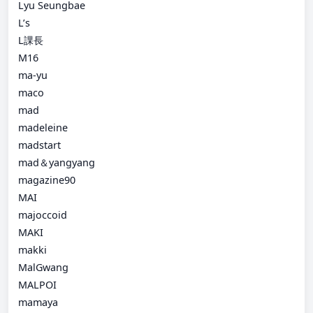
Lyu Seungbae
L’s
L課長
M16
ma-yu
maco
mad
madeleine
madstart
mad＆yangyang
magazine90
MAI
majoccoid
MAKI
makki
MalGwang
MALPOI
mamaya