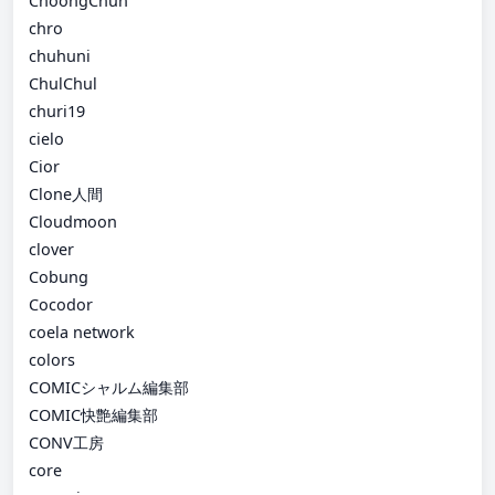
ChoongChun
chro
chuhuni
ChulChul
churi19
cielo
Cior
Clone人間
Cloudmoon
clover
Cobung
Cocodor
coela network
colors
COMICシャルム編集部
COMIC快艶編集部
CONV工房
core