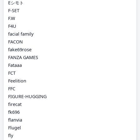
Eシモト
F-SET
F.W
F4U
facial family
FACON
fake69rose
FANZA GAMES
Fataaa
FCT
Feelition
FFC
FIGURE-HUGGING
firecat
fk696
flanvia
Flugel
fly