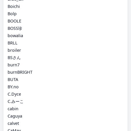
Boichi
Bolp
BOOLE
BOSS珍
bowalia
BRLL
broiler
BSさん
burn7
burnBRIGHT
BUTA
BY.no
C.Dyce
C.みーこ
cabin
Caguya
calvet
CaMay