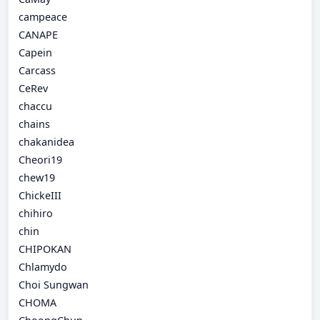
campeace
CANAPE
Capein
Carcass
CeRev
chaccu
chains
chakanidea
Cheori19
chew19
ChickeIII
chihiro
chin
CHIPOKAN
Chlamydo
Choi Sungwan
CHOMA