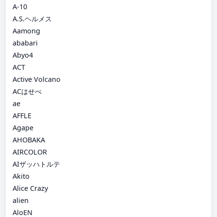
A-10
A.S.ヘルメス
Aamong
ababari
Abyo4
ACT
Active Volcano
ACはせべ
ae
AFFLE
Agape
AHOBAKA
AIRCOLOR
AIザッハトルテ
Akito
Alice Crazy
alien
AloEN