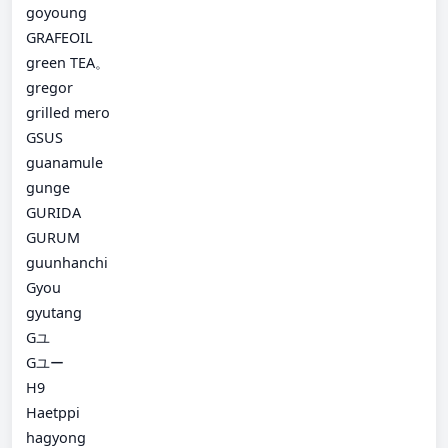
goyoung
GRAFEOIL
green TEA。
gregor
grilled mero
GSUS
guanamule
gunge
GURIDA
GURUM
guunhanchi
Gyou
gyutang
Gユ
Gユー
H9
Haetppi
hagyong