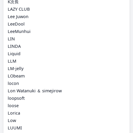
K次長
LAZY CLUB
Lee Juwon
LeeDool
LeeMunhui
LIN
LINDA
Liquid
LLM
LM-jelly
LObeam
locon
Lon Watanuki ＆ simejirow
loopsoft
loose
Lorica
Low
LUUMI