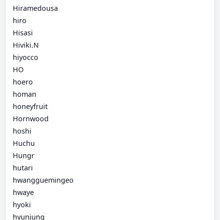
Hiramedousa
hiro
Hisasi
Hiviki.N
hiyocco
HO
hoero
homan
honeyfruit
Hornwood
hoshi
Huchu
Hungr
hutari
hwangguemingeo
hwaye
hyoki
hyunjung