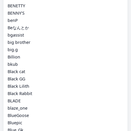
BENETTY
BENNY’S
benP
Beなんとか
bgassist
big brother
big.g
Billion
bkub
Black cat
Black GG
Black Lilith
Black Rabbit
BLADE
blaze_one
BlueGoose
Bluepic
Blue_Gk