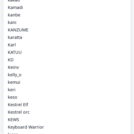
Kamadi
kanbe
kani
KANZUME
karatta
Karl
KATUU
KD
Keinv
kelly_o
kemui
keri
keso
Kestrel Elf
Kestrel orc
KEWS
Keyboard Warrior