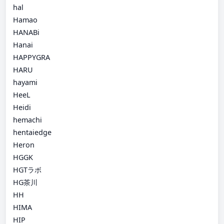
hal
Hamao
HANABi
Hanai
HAPPYGRA
HARU
hayami
HeeL
Heidi
hemachi
hentaiedge
Heron
HGGK
HGTラボ
HG茶川
HH
HIMA
HIP