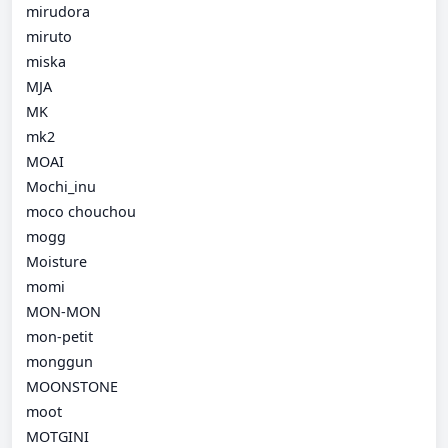
mirudora
miruto
miska
MJA
MK
mk2
MOAI
Mochi_inu
moco chouchou
mogg
Moisture
momi
MON-MON
mon-petit
monggun
MOONSTONE
moot
MOTGINI