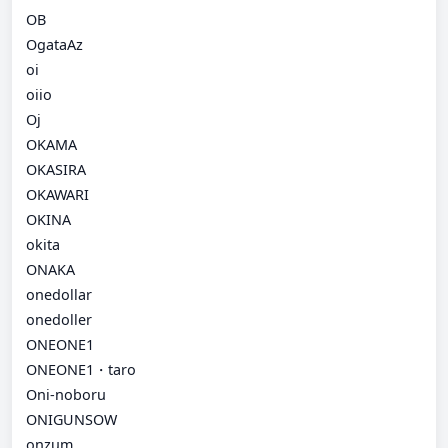
OB
OgataAz
oi
oiio
Oj
OKAMA
OKASIRA
OKAWARI
OKINA
okita
ONAKA
onedollar
onedoller
ONEONE1
ONEONE1・taro
Oni-noboru
ONIGUNSOW
onzum