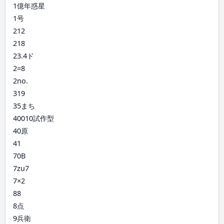
1億年惑星
1号
212
218
23.4ド
2=8
2no.
319
35まち
40010試作型
40原
41
70B
7zu7
7×2
88
8点
9兵衛