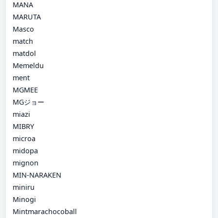
MANA
MARUTA
Masco
match
matdol
Memeldu
ment
MGMEE
MGジョー
miazi
MIBRY
microa
midopa
mignon
MIN-NARAKEN
miniru
Minogi
Mintmarachocoball