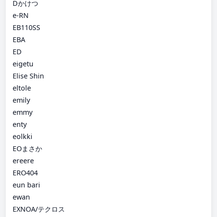
Dかけつ
e-RN
EB110SS
EBA
ED
eigetu
Elise Shin
eltole
emily
emmy
enty
eolkki
EOまさか
ereere
ERO404
eun bari
ewan
EXNOA/テクロス