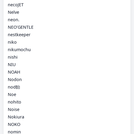
necoJET
Nelve
neon.
NEO’GENTLE
nestkeeper
niko
nikumochu
nishi
NIU
NOAH
Nodon
nod飴
Noe
nohito
Noise
Nokiura
NOKO
nomin