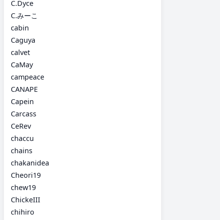
C.Dyce
C.みーこ
cabin
Caguya
calvet
CaMay
campeace
CANAPE
Capein
Carcass
CeRev
chaccu
chains
chakanidea
Cheori19
chew19
ChickeIII
chihiro