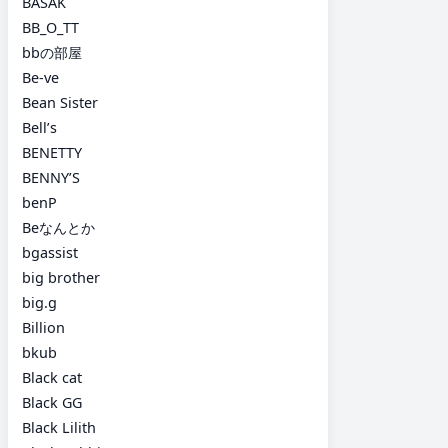
BASAK
BB_O_TT
bbの部屋
Be-ve
Bean Sister
Bell’s
BENETTY
BENNY’S
benP
Beなんとか
bgassist
big brother
big.g
Billion
bkub
Black cat
Black GG
Black Lilith