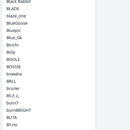
Black Rabbit
BLADE
blaze_one
BlueGoose
Bluepic
Blue_Gk
Boichi
Bolp
BOOLE
BOSS珍
bowalia
BRLL
broiler
BSさん
burn7
burnBRIGHT
BUTA
BY.no