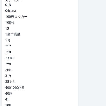
013
04cura
100円ロッカー
108号
13
1億年惑星
1号
212
218
23.4ド
2=8
2no.
319
35まち
40010試作型
40原
41
70B