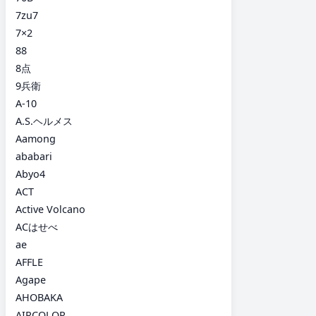
7zu7
7×2
88
8点
9兵衛
A-10
A.S.ヘルメス
Aamong
ababari
Abyo4
ACT
Active Volcano
ACはせべ
ae
AFFLE
Agape
AHOBAKA
AIRCOLOR