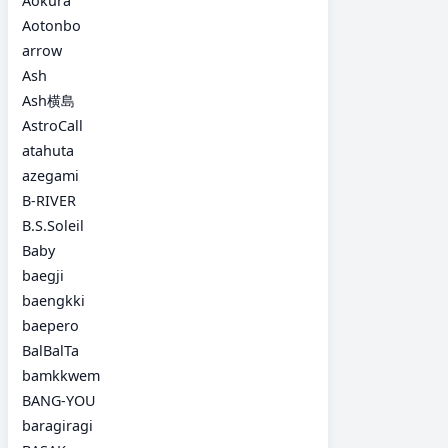
Aokura
Aotonbo
arrow
Ash
Ash横島
AstroCall
atahuta
azegami
B-RIVER
B.S.Soleil
Baby
baegji
baengkki
baepero
BalBalTa
bamkkwem
BANG-YOU
baragiragi