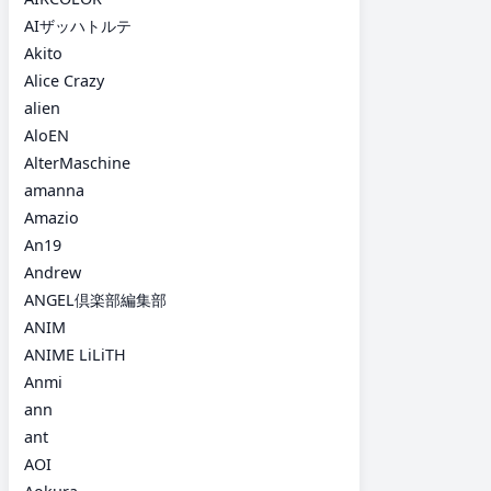
AIザッハトルテ
Akito
Alice Crazy
alien
AloEN
AlterMaschine
amanna
Amazio
An19
Andrew
ANGEL倶楽部編集部
ANIM
ANIME LiLiTH
Anmi
ann
ant
AOI