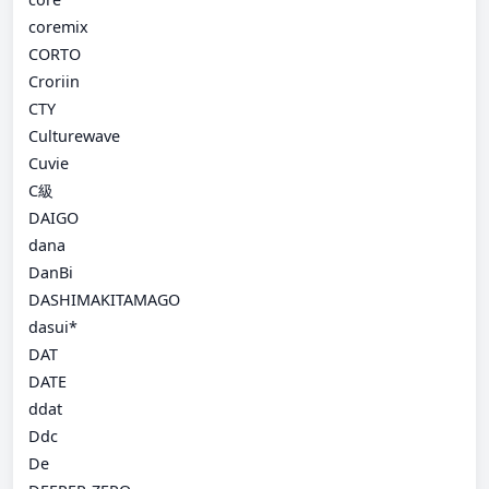
coremix
CORTO
Croriin
CTY
Culturewave
Cuvie
C級
DAIGO
dana
DanBi
DASHIMAKITAMAGO
dasui*
DAT
DATE
ddat
Ddc
De