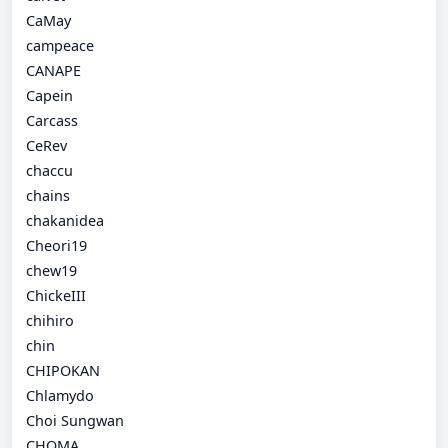
CaMay
campeace
CANAPE
Capein
Carcass
CeRev
chaccu
chains
chakanidea
Cheori19
chew19
ChickeIII
chihiro
chin
CHIPOKAN
Chlamydo
Choi Sungwan
CHOMA