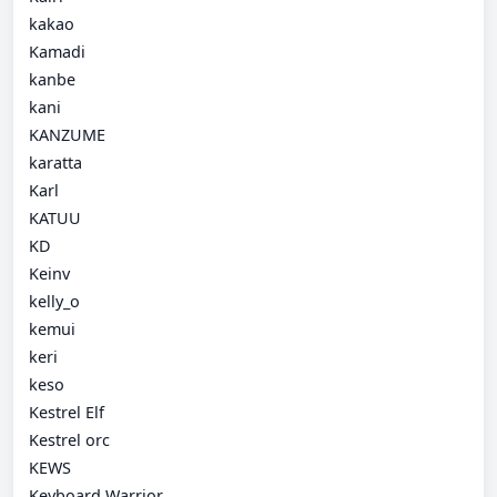
kakao
Kamadi
kanbe
kani
KANZUME
karatta
Karl
KATUU
KD
Keinv
kelly_o
kemui
keri
keso
Kestrel Elf
Kestrel orc
KEWS
Keyboard Warrior