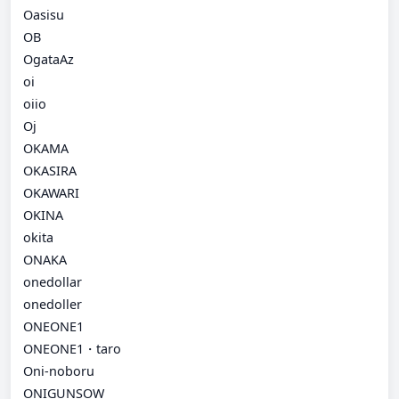
Oasisu
OB
OgataAz
oi
oiio
Oj
OKAMA
OKASIRA
OKAWARI
OKINA
okita
ONAKA
onedollar
onedoller
ONEONE1
ONEONE1・taro
Oni-noboru
ONIGUNSOW