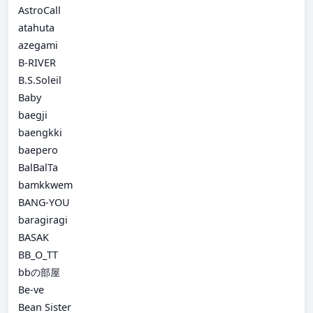
AstroCall
atahuta
azegami
B-RIVER
B.S.Soleil
Baby
baegji
baengkki
baepero
BalBalTa
bamkkwem
BANG-YOU
baragiragi
BASAK
BB_O_TT
bbの部屋
Be-ve
Bean Sister