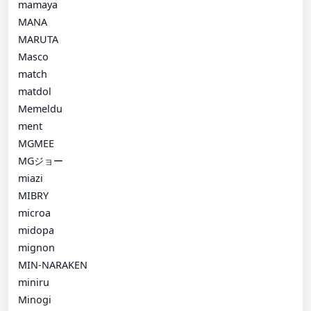
mamaya
MANA
MARUTA
Masco
match
matdol
Memeldu
ment
MGMEE
MGジョー
miazi
MIBRY
microa
midopa
mignon
MIN-NARAKEN
miniru
Minogi