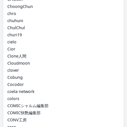
ChoongChun
chro
chuhuni
ChulChul
churi19
cielo
Cior
Clone人間
Cloudmoon
clover
Cobung
Cocodor
coela network
colors
COMICシャルム編集部
COMIC快艶編集部
CONV工房
core