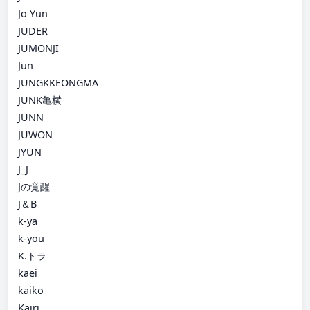
Jo Yun
JUDER
JUMONJI
Jun
JUNGKKEONGMA
JUNK亀横
JUNN
JUWON
JYUN
J_J
Jの覚醒
J＆B
k-ya
k-you
K.トラ
kaei
kaiko
Kairi