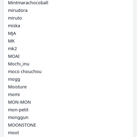
Mintmarachocoball
mirudora
miruto
miska
MJA
MK
mk2
MOAI
Mochi_inu
moco chouchou
mogg
Moisture
momi
MON-MON
mon-petit
monggun
MOONSTONE
moot