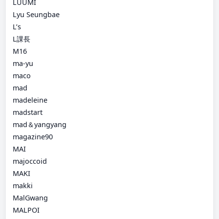
LUUMI
Lyu Seungbae
L’s
L課長
M16
ma-yu
maco
mad
madeleine
madstart
mad＆yangyang
magazine90
MAI
majoccoid
MAKI
makki
MalGwang
MALPOI