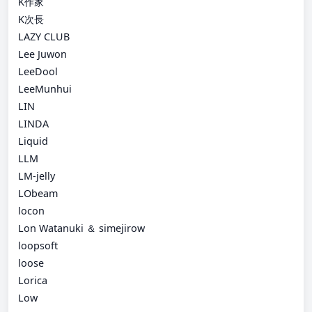
K作家
K次長
LAZY CLUB
Lee Juwon
LeeDool
LeeMunhui
LIN
LINDA
Liquid
LLM
LM-jelly
LObeam
locon
Lon Watanuki ＆ simejirow
loopsoft
loose
Lorica
Low