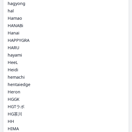
hagyong
hal
Hamao
HANABi
Hanai
HAPPYGRA
HARU
hayami
HeeL
Heidi
hemachi
hentaiedge
Heron
HGGK
HGTラボ
HG茶川
HH
HIMA