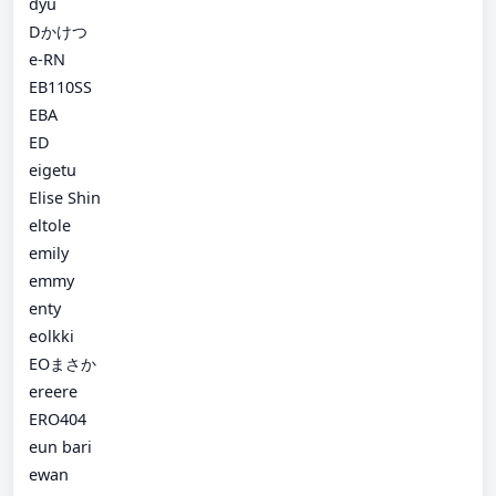
dyu
Dかけつ
e-RN
EB110SS
EBA
ED
eigetu
Elise Shin
eltole
emily
emmy
enty
eolkki
EOまさか
ereere
ERO404
eun bari
ewan