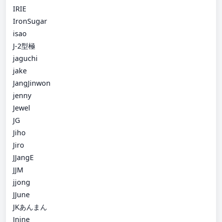
IRIE
IronSugar
isao
J-2型極
jaguchi
jake
JangJinwon
jenny
Jewel
JG
Jiho
Jiro
JJangE
JJM
jjong
JJune
JKあんまん
Jnine