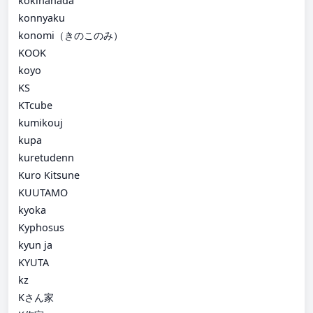
kokihanada
konnyaku
konomi（きのこのみ）
KOOK
koyo
KS
KTcube
kumikouj
kupa
kuretudenn
Kuro Kitsune
KUUTAMO
kyoka
Kyphosus
kyun ja
KYUTA
kz
Kさん家