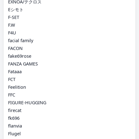
EXNOA/テクロス
Eシモト
F-SET
F.W
F4U
facial family
FACON
fake69rose
FANZA GAMES
Fataaa
FCT
Feelition
FFC
FIGURE-HUGGING
firecat
fk696
flanvia
Flugel