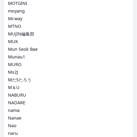
MOTGINI
moyang
Mr.way
MTNO
MUJIN編集部
MUK
Mun Seok Bae
Munau1
MURO
Mx2J
MだSたろう
M＆U
NABURU
NADARE
nama
Nanae
Nao
naru