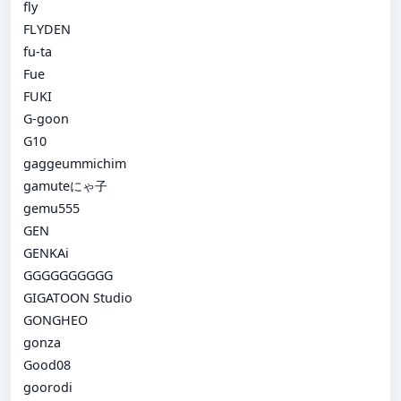
fly
FLYDEN
fu-ta
Fue
FUKI
G-goon
G10
gaggeummichim
gamuteにゃ子
gemu555
GEN
GENKAi
GGGGGGGGGG
GIGATOON Studio
GONGHEO
gonza
Good08
goorodi