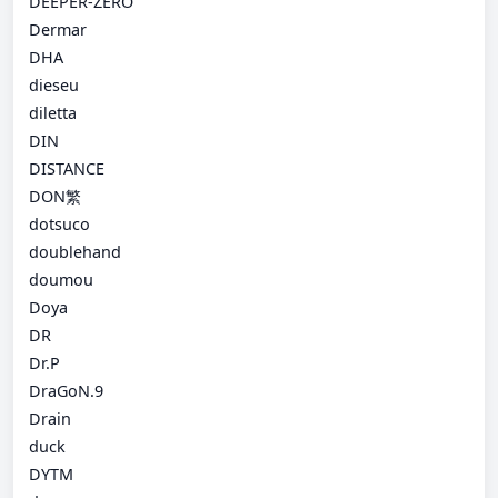
DEEPER-ZERO
Dermar
DHA
dieseu
diletta
DIN
DISTANCE
DON繁
dotsuco
doublehand
doumou
Doya
DR
Dr.P
DraGoN.9
Drain
duck
DYTM