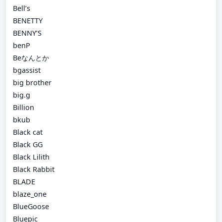
Bell’s
BENETTY
BENNY’S
benP
Beなんとか
bgassist
big brother
big.g
Billion
bkub
Black cat
Black GG
Black Lilith
Black Rabbit
BLADE
blaze_one
BlueGoose
Bluepic