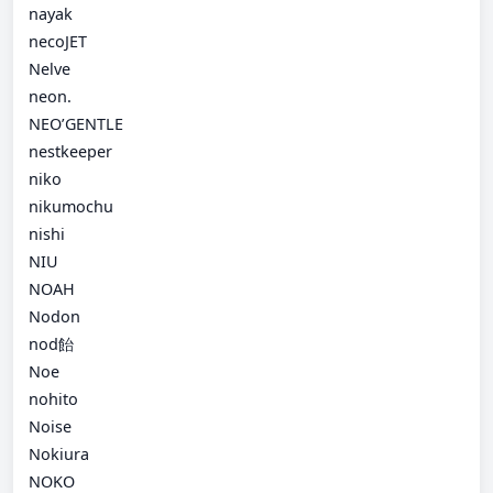
nayak
necoJET
Nelve
neon.
NEO’GENTLE
nestkeeper
niko
nikumochu
nishi
NIU
NOAH
Nodon
nod飴
Noe
nohito
Noise
Nokiura
NOKO