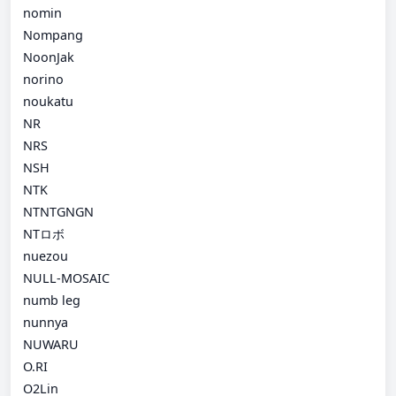
nomin
Nompang
NoonJak
norino
noukatu
NR
NRS
NSH
NTK
NTNTGNGN
NTロボ
nuezou
NULL-MOSAIC
numb leg
nunnya
NUWARU
O.RI
O2Lin