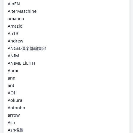
AloEN
AlterMaschine
amanna
Amazio
An19
Andrew
ANGEL倶楽部編集部
ANIM
ANIME LiLiTH
Anmi
ann
ant
AOI
Aokura
Aotonbo
arrow
Ash
Ash横島