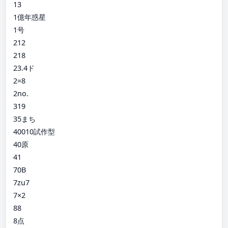
13
1億年惑星
1号
212
218
23.4ド
2=8
2no.
319
35まち
40010試作型
40原
41
70B
7zu7
7×2
88
8点