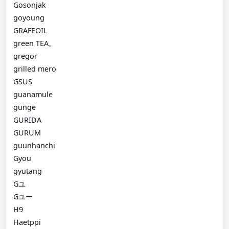
Gosonjak
goyoung
GRAFEOIL
green TEA。
gregor
grilled mero
GSUS
guanamule
gunge
GURIDA
GURUM
guunhanchi
Gyou
gyutang
Gユ
Gユー
H9
Haetppi