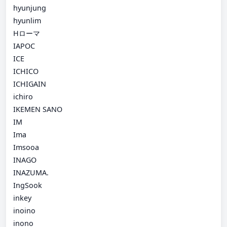
hyunjung
hyunlim
Hローマ
IAPOC
ICE
ICHICO
ICHIGAIN
ichiro
IKEMEN SANO
IM
Ima
Imsooa
INAGO
INAZUMA.
IngSook
inkey
inoino
inono