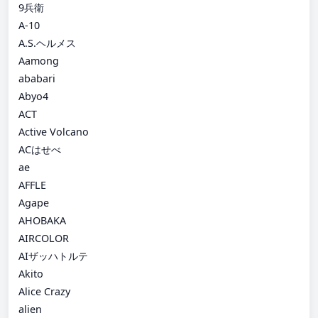
9兵衛
A-10
A.S.ヘルメス
Aamong
ababari
Abyo4
ACT
Active Volcano
ACはせべ
ae
AFFLE
Agape
AHOBAKA
AIRCOLOR
AIザッハトルテ
Akito
Alice Crazy
alien