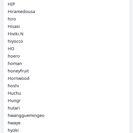
HIP
Hiramedousa
hiro
Hisasi
Hiviki.N
hiyocco
HO
hoero
homan
honeyfruit
Hornwood
hoshi
Huchu
Hungr
hutari
hwangguemingeo
hwaye
hyoki