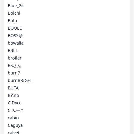
Blue_Gk
Boichi
Bolp
BOOLE
BOSS珍
bowalia
BRLL
broiler
BSさん
burn7
burnBRIGHT
BUTA
BY.no
C.Dyce
C.みーこ
cabin
Caguya
calvet