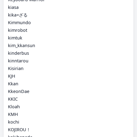
kiasa
kika=ざる
Kimmundo
kimrobot
kimtuk
kim_kkansun
kinderbus
kinntarou
Kisirian
KJH
Kkan
KkeonDae
KKIC
Kloah
KMH
kochi
KOJIROU！