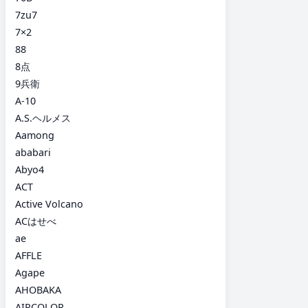
7zu7
7×2
88
8点
9兵衛
A-10
A.S.ヘルメス
Aamong
ababari
Abyo4
ACT
Active Volcano
ACはせべ
ae
AFFLE
Agape
AHOBAKA
AIRCOLOR