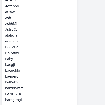
Aokura
Aotonbo
arrow
Ash
Ash横島
AstroCall
atahuta
azegami
B-RIVER
B.S.Soleil
Baby
baegji
baengkki
baepero
BalBalTa
bamkkwem
BANG-YOU
baragiragi