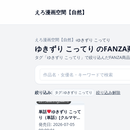
えろ漫画空間【自然】
えろ漫画空間【自然】
›
ゆきずり こってり
ゆきずり こってり のFANZ
タグ「ゆきずり こってり」で絞り込んだFANZA商
絞り込み:
絞り込み解除
タグ: ゆきずり こってり
b915awnmg04416
単話
ゆきずり こって
り（単話）[クルマヤ公
道]
発売日:
2026-07-05