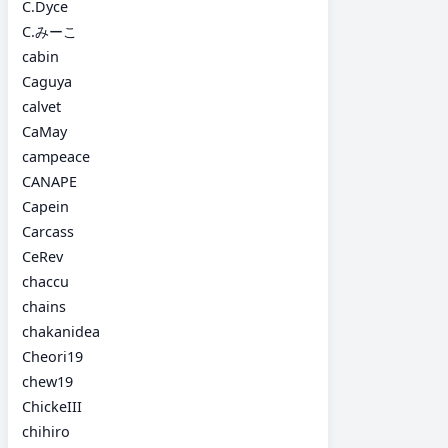
C.Dyce
C.みーこ
cabin
Caguya
calvet
CaMay
campeace
CANAPE
Capein
Carcass
CeRev
chaccu
chains
chakanidea
Cheori19
chew19
ChickeIII
chihiro