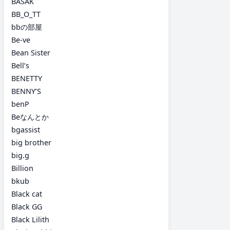
BASAK
BB_O_TT
bbの部屋
Be-ve
Bean Sister
Bell’s
BENETTY
BENNY’S
benP
Beなんとか
bgassist
big brother
big.g
Billion
bkub
Black cat
Black GG
Black Lilith