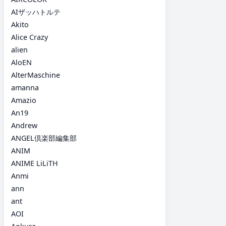
AIザッハトルテ
Akito
Alice Crazy
alien
AloEN
AlterMaschine
amanna
Amazio
An19
Andrew
ANGEL倶楽部編集部
ANIM
ANIME LiLiTH
Anmi
ann
ant
AOI