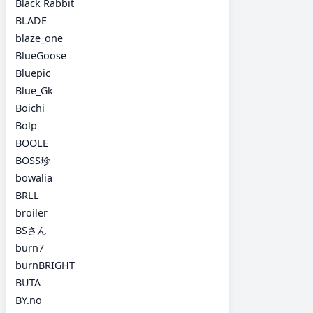
Black Rabbit
BLADE
blaze_one
BlueGoose
Bluepic
Blue_Gk
Boichi
Bolp
BOOLE
BOSS珍
bowalia
BRLL
broiler
BSさん
burn7
burnBRIGHT
BUTA
BY.no