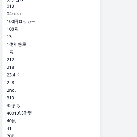
013
04cura
100円ロッカー
108号
13
1億年惑星
1号
212
218
23.4ド
2=8
2no.
319
35まち
40010試作型
40原
41
70B