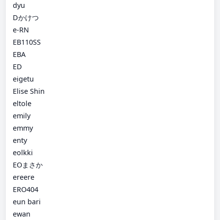
dyu
Dかけつ
e-RN
EB110SS
EBA
ED
eigetu
Elise Shin
eltole
emily
emmy
enty
eolkki
EOまさか
ereere
ERO404
eun bari
ewan