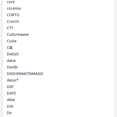
core
coremix
CORTO
Croriin
CTY
Culturewave
Cuvie
C級
DAIGO
dana
DanBi
DASHIMAKITAMAGO
dasui*
DAT
DATE
ddat
Ddc
De