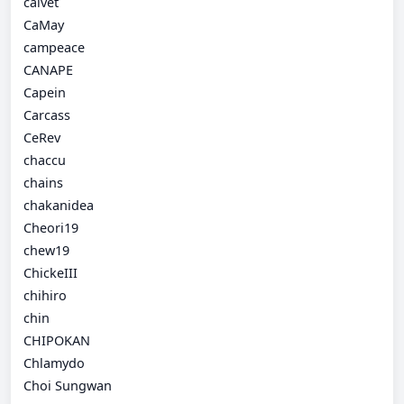
calvet
CaMay
campeace
CANAPE
Capein
Carcass
CeRev
chaccu
chains
chakanidea
Cheori19
chew19
ChickeIII
chihiro
chin
CHIPOKAN
Chlamydo
Choi Sungwan