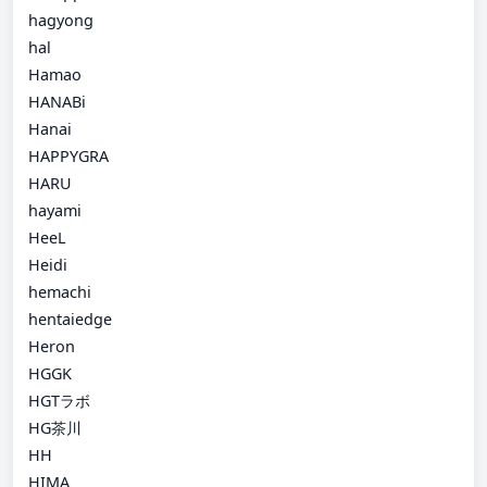
hagyong
hal
Hamao
HANABi
Hanai
HAPPYGRA
HARU
hayami
HeeL
Heidi
hemachi
hentaiedge
Heron
HGGK
HGTラボ
HG茶川
HH
HIMA