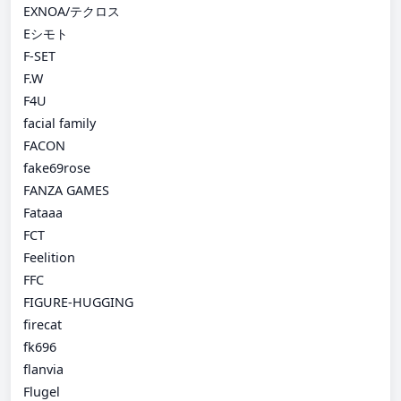
EXNOA/テクロス
Eシモト
F-SET
F.W
F4U
facial family
FACON
fake69rose
FANZA GAMES
Fataaa
FCT
Feelition
FFC
FIGURE-HUGGING
firecat
fk696
flanvia
Flugel