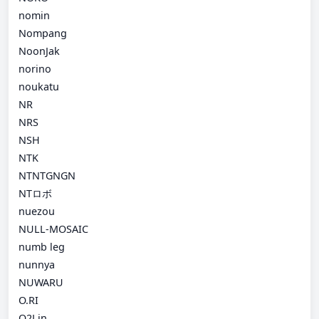
nomin
Nompang
NoonJak
norino
noukatu
NR
NRS
NSH
NTK
NTNTGNGN
NTロボ
nuezou
NULL-MOSAIC
numb leg
nunnya
NUWARU
O.RI
O2Lin