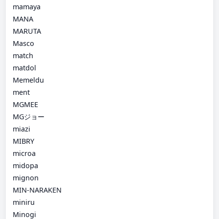
mamaya
MANA
MARUTA
Masco
match
matdol
Memeldu
ment
MGMEE
MGジョー
miazi
MIBRY
microa
midopa
mignon
MIN-NARAKEN
miniru
Minogi