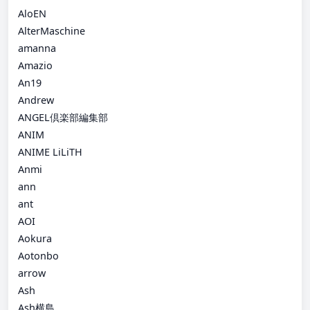
AloEN
AlterMaschine
amanna
Amazio
An19
Andrew
ANGEL倶楽部編集部
ANIM
ANIME LiLiTH
Anmi
ann
ant
AOI
Aokura
Aotonbo
arrow
Ash
Ash横島