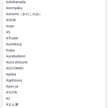
kokihanada
konnyaku
konomi（きのこのみ）
KOOK
koyo
KS
KTcube
kumikouj
kupa
kuretudenn
Kuro Kitsune
KUUTAMO
kyoka
Kyphosus
kyun ja
KYUTA
kz
Kさん家