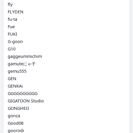
fly
FLYDEN
fu-ta
Fue
FUKI
G-goon
G10
gaggeummichim
gamuteにゃ子
gemu555
GEN
GENKAi
GGGGGGGGGG
GIGATOON Studio
GONGHEO
gonza
Good08
goorodi