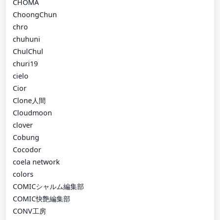
CHOMA
ChoongChun
chro
chuhuni
ChulChul
churi19
cielo
Cior
Clone人間
Cloudmoon
clover
Cobung
Cocodor
coela network
colors
COMICシャルム編集部
COMIC快艶編集部
CONV工房