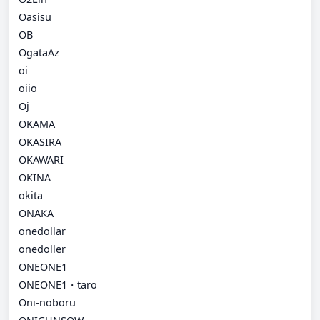
Oasisu
OB
OgataAz
oi
oiio
Oj
OKAMA
OKASIRA
OKAWARI
OKINA
okita
ONAKA
onedollar
onedoller
ONEONE1
ONEONE1・taro
Oni-noboru