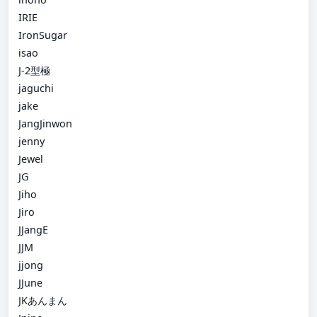
IRIE
IronSugar
isao
J-2型極
jaguchi
jake
JangJinwon
jenny
Jewel
JG
Jiho
Jiro
JJangE
JJM
jjong
JJune
JKあんまん