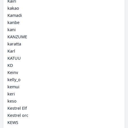
Kairi
kakao
Kamadi
kanbe
kani
KANZUME
karatta
Karl
KATUU
KD
Keinv
kelly_o
kemui
keri
keso
Kestrel Elf
Kestrel orc
KEWS