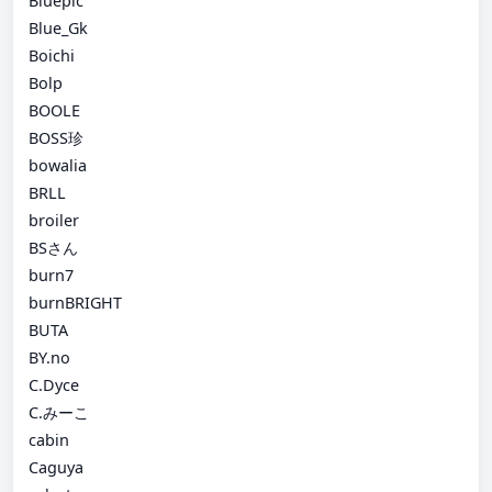
Bluepic
Blue_Gk
Boichi
Bolp
BOOLE
BOSS珍
bowalia
BRLL
broiler
BSさん
burn7
burnBRIGHT
BUTA
BY.no
C.Dyce
C.みーこ
cabin
Caguya