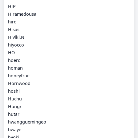
HIP
Hiramedousa
hiro
Hisasi
Hiviki.N
hiyocco
HO
hoero
homan
honeyfruit
Hornwood
hoshi
Huchu
Hungr
hutari
hwangguemingeo
hwaye
hyoki