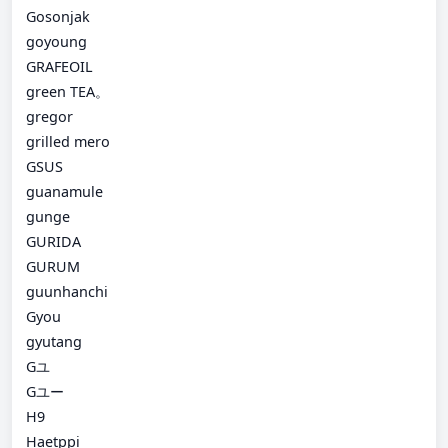
Gosonjak
goyoung
GRAFEOIL
green TEA。
gregor
grilled mero
GSUS
guanamule
gunge
GURIDA
GURUM
guunhanchi
Gyou
gyutang
Gユ
Gユー
H9
Haetppi