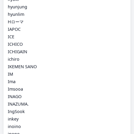
hyunjung
hyunlim
Hローマ
IAPOC
ICE
ICHICO
ICHIGAIN
ichiro
IKEMEN SANO
IM
Ima
Imsooa
INAGO
INAZUMA.
IngSook
inkey
inoino
inono