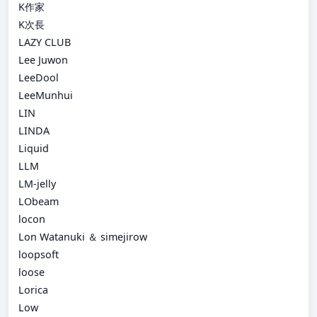
K作家
K次長
LAZY CLUB
Lee Juwon
LeeDool
LeeMunhui
LIN
LINDA
Liquid
LLM
LM-jelly
LObeam
locon
Lon Watanuki ＆ simejirow
loopsoft
loose
Lorica
Low