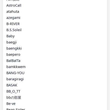
AstroCall
atahuta
azegami
B-RIVER
B.S.Soleil
Baby
baegji
baengkki
baepero
BalBalTa
bamkkwem
BANG-YOU
baragiragi
BASAK
BB_O_TT
bbの部屋
Be-ve
Bean Sister