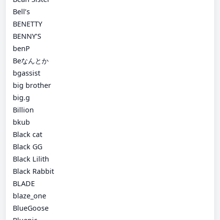
Bell’s
BENETTY
BENNY’S
benP
Beなんとか
bgassist
big brother
big.g
Billion
bkub
Black cat
Black GG
Black Lilith
Black Rabbit
BLADE
blaze_one
BlueGoose