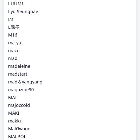
LUUMI
Lyu Seungbae
L’s
L課長
M16
ma-yu
maco
mad
madeleine
madstart
mad＆yangyang
magazine90
MAI
majoccoid
MAKI
makki
MalGwang
MALPOI