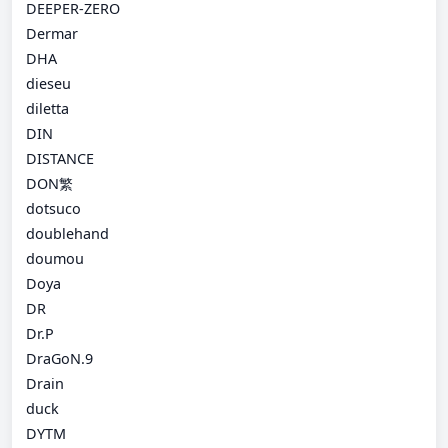
DEEPER-ZERO
Dermar
DHA
dieseu
diletta
DIN
DISTANCE
DON繁
dotsuco
doublehand
doumou
Doya
DR
Dr.P
DraGoN.9
Drain
duck
DYTM