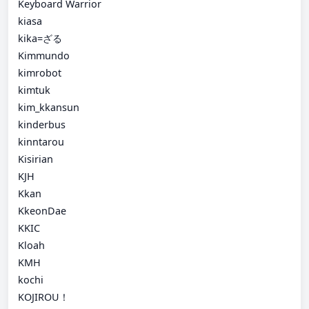
Keyboard Warrior
kiasa
kika=ざる
Kimmundo
kimrobot
kimtuk
kim_kkansun
kinderbus
kinntarou
Kisirian
KJH
Kkan
KkeonDae
KKIC
Kloah
KMH
kochi
KOJIROU！