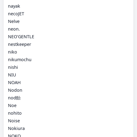
nayak
necoJET
Nelve
neon.
NEO’GENTLE
nestkeeper
niko
nikumochu
nishi
NIU
NOAH
Nodon
nod飴
Noe
nohito
Noise
Nokiura
NOKO