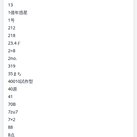
13
1億年惑星
1号
212
218
23.4ド
2=8
2no.
319
35まち
40010試作型
40原
41
70B
7zu7
7×2
88
8点