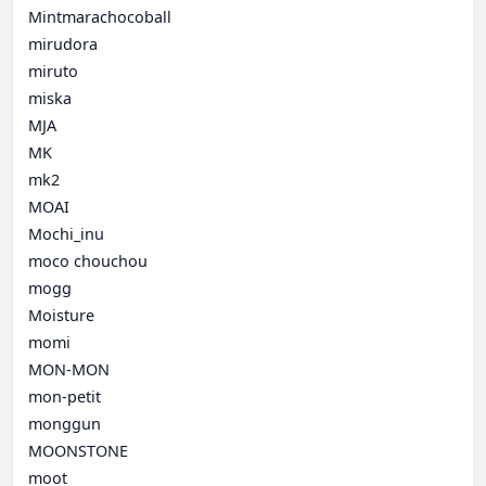
Mintmarachocoball
mirudora
miruto
miska
MJA
MK
mk2
MOAI
Mochi_inu
moco chouchou
mogg
Moisture
momi
MON-MON
mon-petit
monggun
MOONSTONE
moot