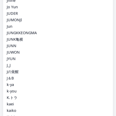
Jnine
Jo Yun
JUDER
JUMONJI
Jun
JUNGKKEONGMA
JUNK亀横
JUNN
JUWON
JYUN
J_J
Jの覚醒
J＆B
k-ya
k-you
K.トラ
kaei
kaiko