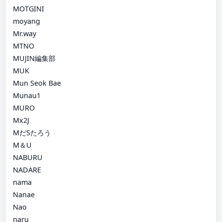
MOTGINI
moyang
Mr.way
MTNO
MUJIN編集部
MUK
Mun Seok Bae
Munau1
MURO
Mx2J
MだSたろう
M＆U
NABURU
NADARE
nama
Nanae
Nao
naru