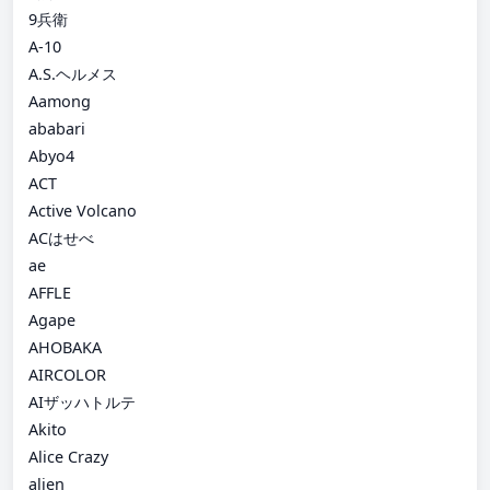
9兵衛
A-10
A.S.ヘルメス
Aamong
ababari
Abyo4
ACT
Active Volcano
ACはせべ
ae
AFFLE
Agape
AHOBAKA
AIRCOLOR
AIザッハトルテ
Akito
Alice Crazy
alien