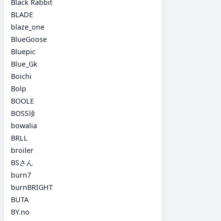
Black Rabbit
BLADE
blaze_one
BlueGoose
Bluepic
Blue_Gk
Boichi
Bolp
BOOLE
BOSS珍
bowalia
BRLL
broiler
BSさん
burn7
burnBRIGHT
BUTA
BY.no