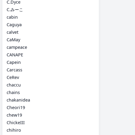
C.Dyce
C.みーこ
cabin
Caguya
calvet
CaMay
campeace
CANAPE
Capein
Carcass
CeRev
chaccu
chains
chakanidea
Cheori19
chew19
ChickeIII
chihiro