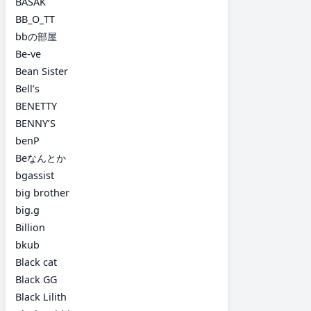
BASAK
BB_O_TT
bbの部屋
Be-ve
Bean Sister
Bell’s
BENETTY
BENNY’S
benP
Beなんとか
bgassist
big brother
big.g
Billion
bkub
Black cat
Black GG
Black Lilith