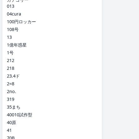
013
04cura
100円ロッカー
108号
13
1億年惑星
1号
212
218
23.4ド
2=8
2no.
319
35まち
40010試作型
40原
41
70B