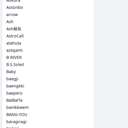
Aokura
Aotonbo
arrow
Ash
Ash横島
AstroCall
atahuta
azegami
B-RIVER
B.S.Soleil
Baby
baegji
baengkki
baepero
BalBalTa
bamkkwem
BANG-YOU
baragiragi