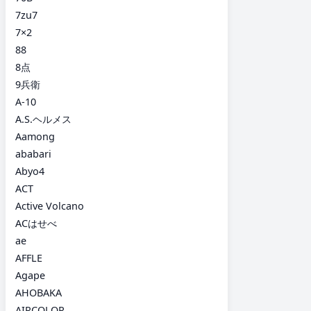
7zu7
7×2
88
8点
9兵衛
A-10
A.S.ヘルメス
Aamong
ababari
Abyo4
ACT
Active Volcano
ACはせべ
ae
AFFLE
Agape
AHOBAKA
AIRCOLOR