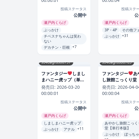
00:00:01
00:00:04
投稿ステータス
投稿ステ
公開中
公
瀬戸内くらげ
瀬戸内くらげ
ぶっかけ
3P・4P
その他フ
+31
チベスナちゃんは笑わ
ぶっかけ
ない
+7
デカチン・巨根
s046agnss00757
s046agnss00765
ファンタジー
しまし
ファンタジー
あ
まハニー虎ップ（単
し旅館こっくり堂
話）[瀬戸内くらげ]
行本版】[瀬戸内く
発売日:
2026-03-20
発売日:
2026-04-0
げ]
00:00:01
00:00:04
投稿ステータス
投稿ステ
公開中
公
瀬戸内くらげ
瀬戸内くらげ
しましまハニー虎ップ
あやかし旅館こっく
堂【単行本版】
+11
ぶっかけ
アナル
ぶっかけ
ぽっち