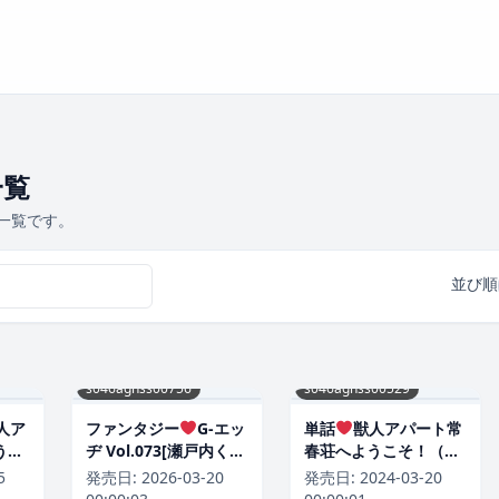
一覧
品一覧です。
並び順
s046agnss00756
s046agnss00529
人ア
ファンタジー
G-エッ
単話
獣人アパート常
うこ
ヂ Vol.073[瀬戸内くら
春荘へようこそ！（単
戸内
げ]
話）[瀬戸内くらげ]
5
発売日:
2026-03-20
発売日:
2024-03-20