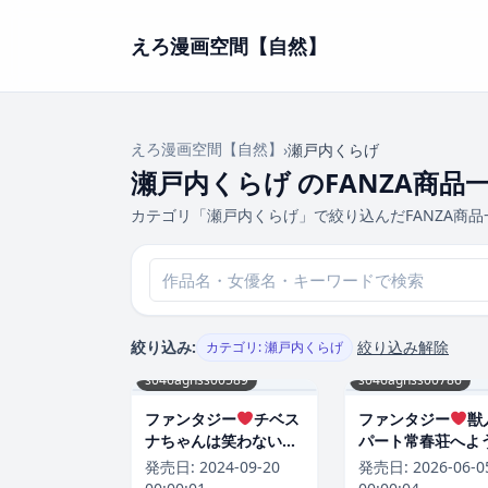
えろ漫画空間【自然】
えろ漫画空間【自然】
›
瀬戸内くらげ
瀬戸内くらげ のFANZA商品
カテゴリ「瀬戸内くらげ」で絞り込んだFANZA商
絞り込み:
絞り込み解除
カテゴリ: 瀬戸内くらげ
s046agnss00589
s046agnss00786
ファンタジー
チベス
ファンタジー
獣
ナちゃんは笑わない
パート常春荘へよ
（単話）[瀬戸内くら
そ！【完全版】[瀬
発売日:
2024-09-20
発売日:
2026-06-0
げ]
くらげ]