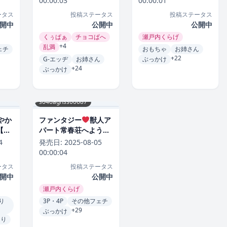
00:00:03
00:00:01
ータス
投稿ステータス
投稿ステータス
開中
公開中
公開中
くぅぱぁ
チョコぱへ
瀬戸内くらげ
+4
乱満
ェチ
おもちゃ
お姉さん
+22
G-エッヂ
お姉さん
ぶっかけ
+24
ぶっかけ
s046agnss00687
やか
ファンタジー
獣人ア
【単
パート常春荘へようこ
ら
そ！[瀬戸内くらげ]
4
発売日:
2025-08-05
00:00:04
ータス
投稿ステータス
開中
公開中
瀬戸内くらげ
り
3P・4P
その他フェチ
+29
ぶっかけ
ゃり