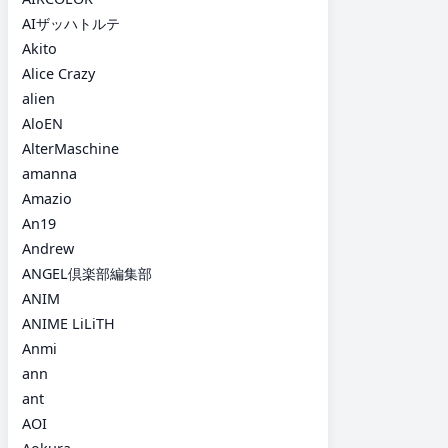
AIザッハトルテ
Akito
Alice Crazy
alien
AloEN
AlterMaschine
amanna
Amazio
An19
Andrew
ANGEL倶楽部編集部
ANIM
ANIME LiLiTH
Anmi
ann
ant
AOI