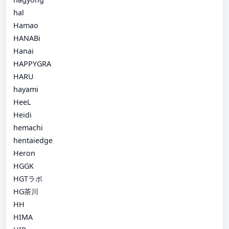
hal
Hamao
HANABi
Hanai
HAPPYGRA
HARU
hayami
HeeL
Heidi
hemachi
hentaiedge
Heron
HGGK
HGTラボ
HG茶川
HH
HIMA