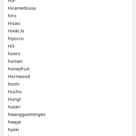
HIP
Hiramedousa
hiro
Hisasi
Hiviki.N
hiyocco
HO
hoero
homan
honeyfruit
Hornwood
hoshi
Huchu
Hungr
hutari
hwangguemingeo
hwaye
hyoki