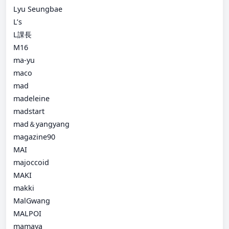
Lyu Seungbae
L’s
L課長
M16
ma-yu
maco
mad
madeleine
madstart
mad＆yangyang
magazine90
MAI
majoccoid
MAKI
makki
MalGwang
MALPOI
mamaya