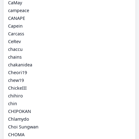
CaMay
campeace
CANAPE
Capein
Carcass
CeRev
chaccu
chains
chakanidea
Cheori19
chew19
ChickeIII
chihiro
chin
CHIPOKAN
Chlamydo
Choi Sungwan
CHOMA