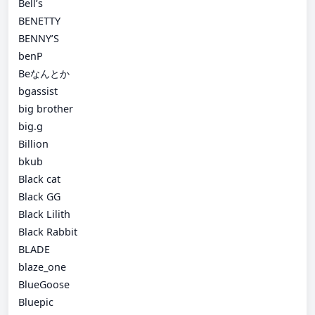
Bell’s
BENETTY
BENNY’S
benP
Beなんとか
bgassist
big brother
big.g
Billion
bkub
Black cat
Black GG
Black Lilith
Black Rabbit
BLADE
blaze_one
BlueGoose
Bluepic