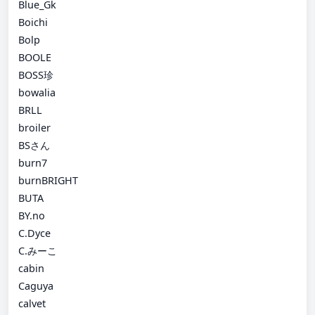
Blue_Gk
Boichi
Bolp
BOOLE
BOSS珍
bowalia
BRLL
broiler
BSさん
burn7
burnBRIGHT
BUTA
BY.no
C.Dyce
C.みーこ
cabin
Caguya
calvet