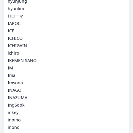
hyunjung
hyunlim
Hローマ
IAPOC
ICE
ICHICO
ICHIGAIN
ichiro
IKEMEN SANO
IM
Ima
Imsooa
INAGO
INAZUMA.
IngSook
inkey
inoino
inono