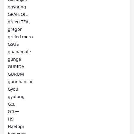
goyoung
GRAFEOIL
green TEA。
gregor
grilled mero
GSUS
guanamule
gunge
GURIDA
GURUM
guunhanchi
Gyou
gyutang
Gユ
Gユー
H9
Haetppi
hagyong