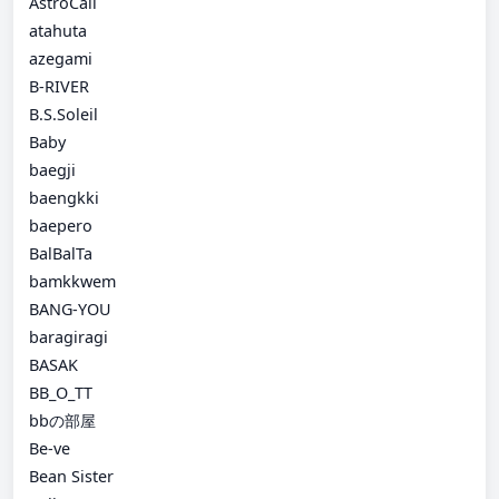
AstroCall
atahuta
azegami
B-RIVER
B.S.Soleil
Baby
baegji
baengkki
baepero
BalBalTa
bamkkwem
BANG-YOU
baragiragi
BASAK
BB_O_TT
bbの部屋
Be-ve
Bean Sister