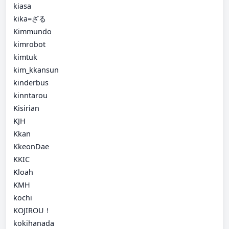
kiasa
kika=ざる
Kimmundo
kimrobot
kimtuk
kim_kkansun
kinderbus
kinntarou
Kisirian
KJH
Kkan
KkeonDae
KKIC
Kloah
KMH
kochi
KOJIROU！
kokihanada