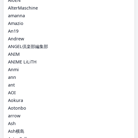
AloEN
AlterMaschine
amanna
Amazio
An19
Andrew
ANGEL倶楽部編集部
ANIM
ANIME LiLiTH
Anmi
ann
ant
AOI
Aokura
Aotonbo
arrow
Ash
Ash横島