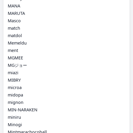
MANA
MARUTA
Masco
match
matdol
Memeldu
ment
MGMEE
MGジョー
miazi
MIBRY
microa
midopa
mignon
MIN-NARAKEN
miniru
Minogi
Mintmarachocoball