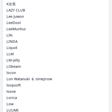
K次長
LAZY CLUB
Lee Juwon
LeeDool
LeeMunhui
LIN
LINDA
Liquid
LLM
LM-jelly
LObeam
locon
Lon Watanuki ＆ simejirow
loopsoft
loose
Lorica
Low
LUUMI