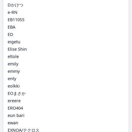
Dかけつ
e-RN
EB110SS
EBA
ED
eigetu
Elise Shin
eltole
emily
emmy
enty
eolkki
EOまさか
ereere
ERO404
eun bari
ewan
EXNOA/テクロス