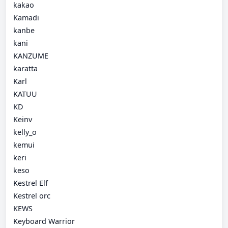
kakao
Kamadi
kanbe
kani
KANZUME
karatta
Karl
KATUU
KD
Keinv
kelly_o
kemui
keri
keso
Kestrel Elf
Kestrel orc
KEWS
Keyboard Warrior