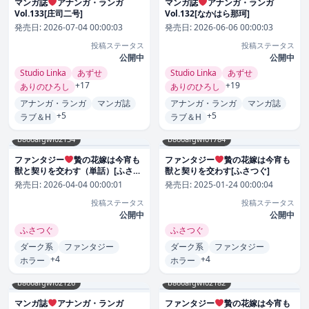
マンガ誌
アナンガ・ランガ
マンガ誌
アナンガ・ランガ
Vol.133[庄司二号]
Vol.132[なかはら那珂]
発売日:
2026-07-04 00:00:03
発売日:
2026-06-06 00:00:03
投稿ステータス
投稿ステータス
公開中
公開中
Studio Linka
あずせ
Studio Linka
あずせ
+17
+19
ありのひろし
ありのひろし
アナンガ・ランガ
マンガ誌
アナンガ・ランガ
マンガ誌
+5
+5
ラブ＆H
ラブ＆H
b866afgwi02134
b866afgwi01784
ファンタジー
贄の花嫁は今宵も
ファンタジー
贄の花嫁は今宵も
獣と契りを交わす（単話）[ふさつ
獣と契りを交わす[ふさつぐ]
ぐ]
発売日:
2026-04-04 00:00:01
発売日:
2025-01-24 00:00:04
投稿ステータス
投稿ステータス
公開中
公開中
ふさつぐ
ふさつぐ
ダーク系
ファンタジー
ダーク系
ファンタジー
+4
+4
ホラー
ホラー
b866afgwi02126
b866afgwi02182
マンガ誌
アナンガ・ランガ
ファンタジー
贄の花嫁は今宵も