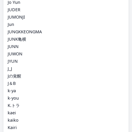
Jo Yun
JUDER
JUMONJI
Jun
JUNGKKEONGMA
JUNK亀横
JUNN
JUWON
JYUN
J_J
Jの覚醒
J＆B
k-ya
k-you
K.トラ
kaei
kaiko
Kairi