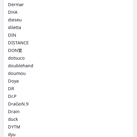
Dermar
DHA
dieseu
diletta
DIN
DISTANCE
DON繁
dotsuco
doublehand
doumou
Doya
DR
Dr.P
DraGoN.9
Drain
duck
DYTM
dyu