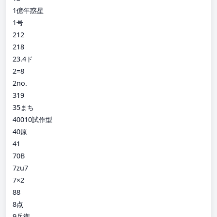
1億年惑星
1号
212
218
23.4ド
2=8
2no.
319
35まち
40010試作型
40原
41
70B
7zu7
7×2
88
8点
9兵衛