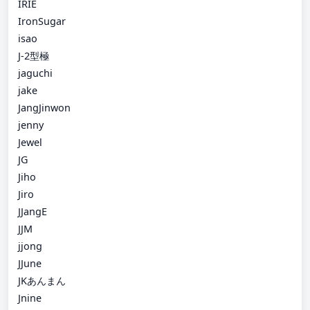
IRIE
IronSugar
isao
J-2型極
jaguchi
jake
JangJinwon
jenny
Jewel
JG
Jiho
Jiro
JJangE
JJM
jjong
JJune
JKあんまん
Jnine