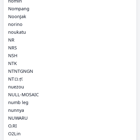
nomin
Nompang
NoonJak
norino
noukatu
NR
NRS
NSH
NTK
NTNTGNGN
NTロボ
nuezou
NULL-MOSAIC
numb leg
nunnya
NUWARU
O.RI
O2Lin