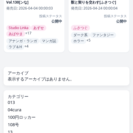
Vol.130[ンな]
獣と契りを交わす[ふさつぐ]
発売日:
2026-04-04 00:00:03
発売日:
2026-04-24 00:00:04
投稿ステータス
投稿ステータス
公開中
公開中
Studio Linka
あずせ
ふさつぐ
+17
あばやま
ダーク系
ファンタジー
+5
アナンガ・ランガ
マンガ誌
ホラー
+4
ラブ＆H
アーカイブ
表示するアーカイブはありません。
カテゴリー
013
04cura
100円ロッカー
108号
13