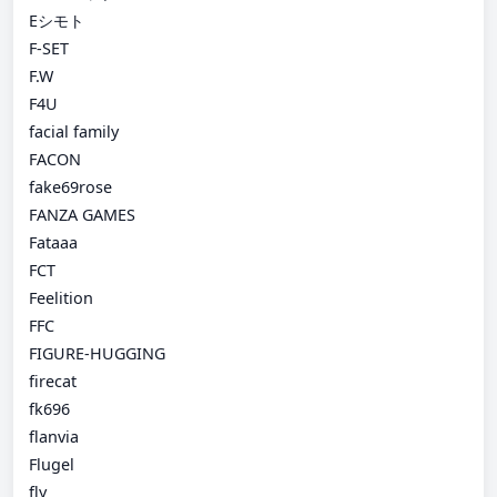
Eシモト
F-SET
F.W
F4U
facial family
FACON
fake69rose
FANZA GAMES
Fataaa
FCT
Feelition
FFC
FIGURE-HUGGING
firecat
fk696
flanvia
Flugel
fly