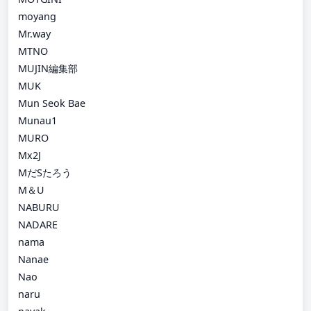
moyang
Mr.way
MTNO
MUJIN編集部
MUK
Mun Seok Bae
Munau1
MURO
Mx2J
MだSたろう
M＆U
NABURU
NADARE
nama
Nanae
Nao
naru