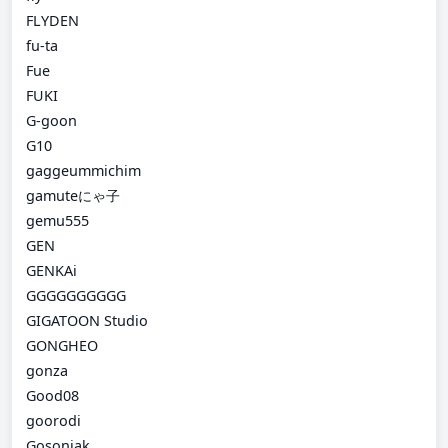
FLYDEN
fu-ta
Fue
FUKI
G-goon
G10
gaggeummichim
gamuteにゃ子
gemu555
GEN
GENKAi
GGGGGGGGGG
GIGATOON Studio
GONGHEO
gonza
Good08
goorodi
Gosonjak