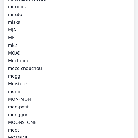
mirudora
miruto
miska
MJA
MK
mk2
MOAI
Mochi_inu
moco chouchou
mogg
Moisture
momi
MON-MON
mon-petit
monggun
MOONSTONE
moot
MOTGINI