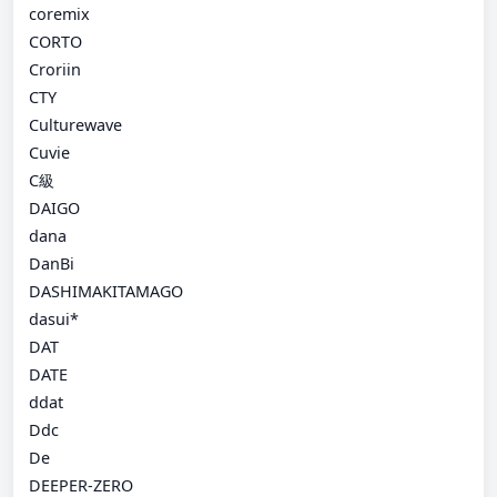
coremix
CORTO
Croriin
CTY
Culturewave
Cuvie
C級
DAIGO
dana
DanBi
DASHIMAKITAMAGO
dasui*
DAT
DATE
ddat
Ddc
De
DEEPER-ZERO