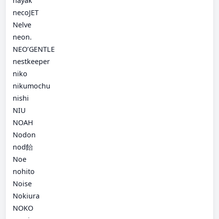
nayak
necoJET
Nelve
neon.
NEO’GENTLE
nestkeeper
niko
nikumochu
nishi
NIU
NOAH
Nodon
nod飴
Noe
nohito
Noise
Nokiura
NOKO