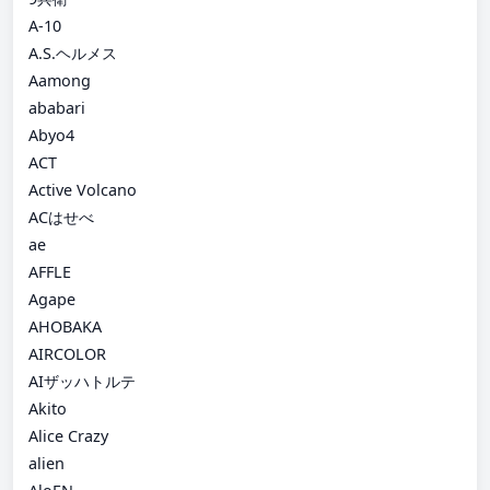
A-10
A.S.ヘルメス
Aamong
ababari
Abyo4
ACT
Active Volcano
ACはせべ
ae
AFFLE
Agape
AHOBAKA
AIRCOLOR
AIザッハトルテ
Akito
Alice Crazy
alien