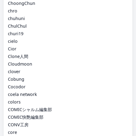
ChoongChun
chro
chuhuni
ChulChul
churi19
cielo
Cior
Clone人間
Cloudmoon
clover
Cobung
Cocodor
coela network
colors
COMICシャルム編集部
COMIC快艶編集部
CONV工房
core