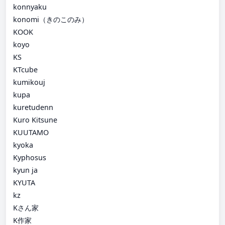
konnyaku
konomi（きのこのみ）
KOOK
koyo
KS
KTcube
kumikouj
kupa
kuretudenn
Kuro Kitsune
KUUTAMO
kyoka
Kyphosus
kyun ja
KYUTA
kz
Kさん家
K作家